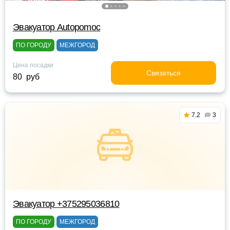
Эвакуатор Autopomoc
ПО ГОРОДУ
МЕЖГОРОД
Цена посадки
Связаться
80 руб
7.2
3
Эвакуатор +375295036810
ПО ГОРОДУ
МЕЖГОРОД