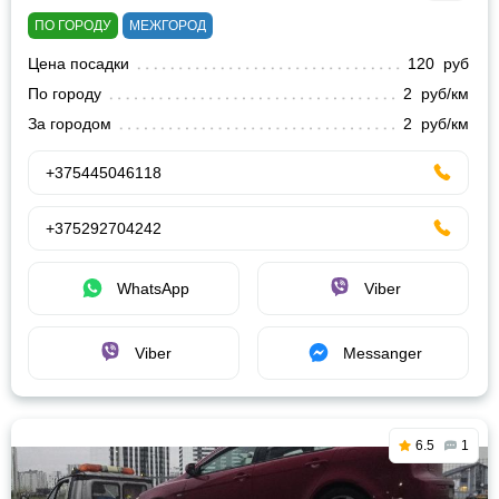
ПО ГОРОДУ
МЕЖГОРОД
Цена посадки
120 руб
По городу
2 руб/км
За городом
2 руб/км
+375445046118
+375292704242
WhatsApp
Viber
Viber
Messanger
6.5
1