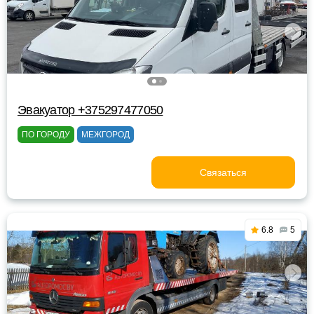
Эвакуатор +375297477050
ПО ГОРОДУ
МЕЖГОРОД
Связаться
6.8
5