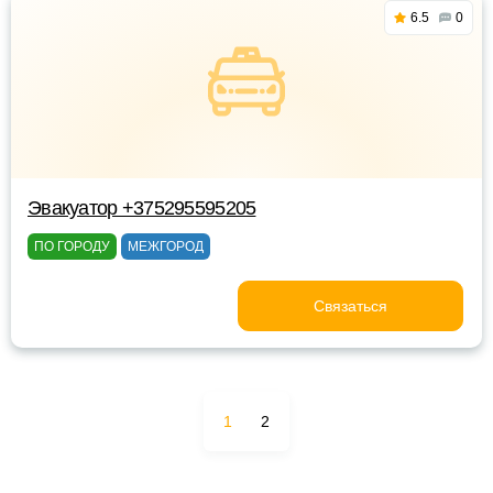
6.5
0
Эвакуатор +375295595205
ПО ГОРОДУ
МЕЖГОРОД
Связаться
1
2