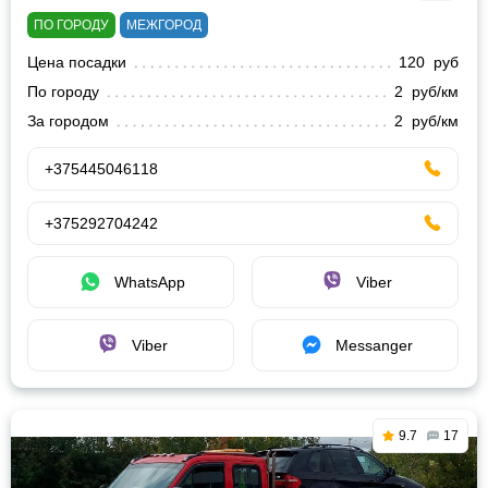
ПО ГОРОДУ
МЕЖГОРОД
Цена посадки
120 руб
По городу
2 руб/км
За городом
2 руб/км
+375445046118
+375292704242
WhatsApp
Viber
Viber
Messanger
9.7
17