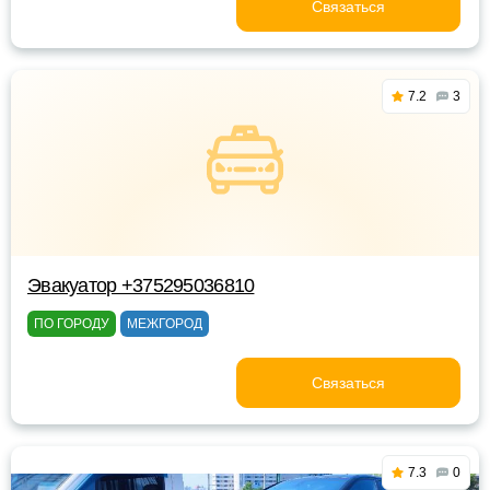
Связаться
7.2
3
Эвакуатор +375295036810
ПО ГОРОДУ
МЕЖГОРОД
Связаться
7.3
0