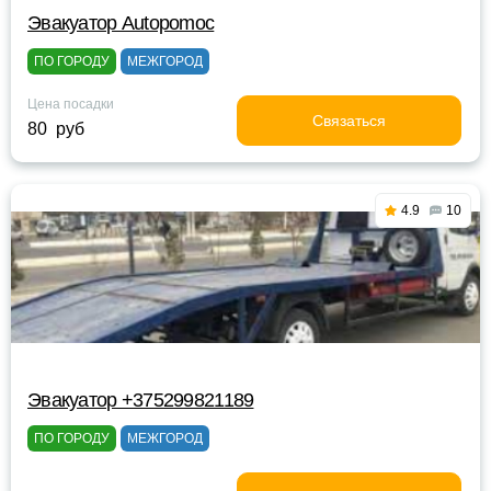
Эвакуатор Autopomoc
ПО ГОРОДУ
МЕЖГОРОД
Цена посадки
Связаться
80 руб
4.9
10
Эвакуатор +375299821189
ПО ГОРОДУ
МЕЖГОРОД