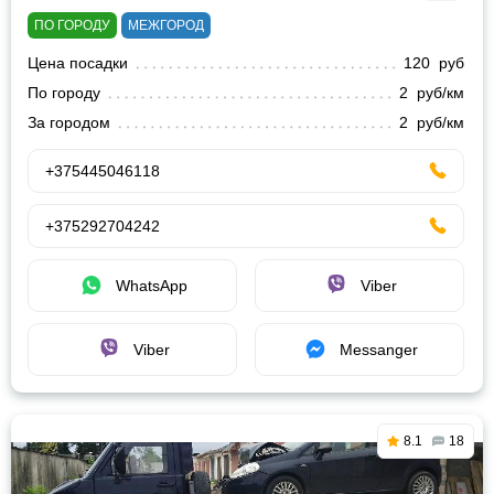
ПО ГОРОДУ
МЕЖГОРОД
Цена посадки
120 руб
По городу
2 руб/км
За городом
2 руб/км
+375445046118
+375292704242
WhatsApp
Viber
Viber
Messanger
8.1
18