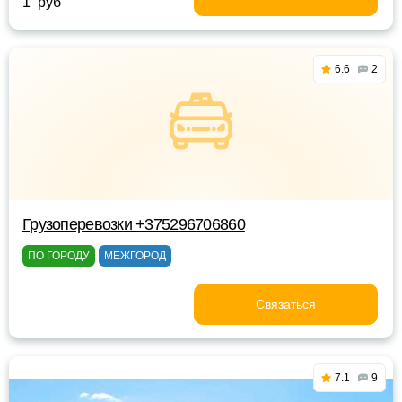
1 руб
6.6
2
Грузоперевозки +375296706860
ПО ГОРОДУ
МЕЖГОРОД
Связаться
7.1
9