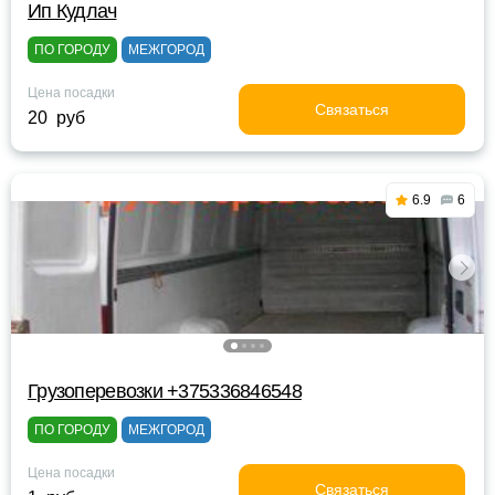
Ип Кудлач
ПО ГОРОДУ
МЕЖГОРОД
Цена посадки
Связаться
20 руб
6.9
6
Грузоперевозки +375336846548
ПО ГОРОДУ
МЕЖГОРОД
Цена посадки
Связаться