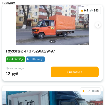
городам
9.4
143
Грузотакси +375296029497
ПО ГОРОДУ
МЕЖГОРОД
Цена посадки
Связаться
12 руб
8.7
68