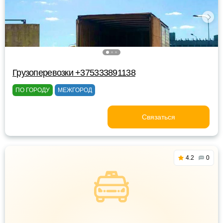
Грузоперевозки +375333891138
ПО ГОРОДУ
МЕЖГОРОД
Связаться
4.2
0