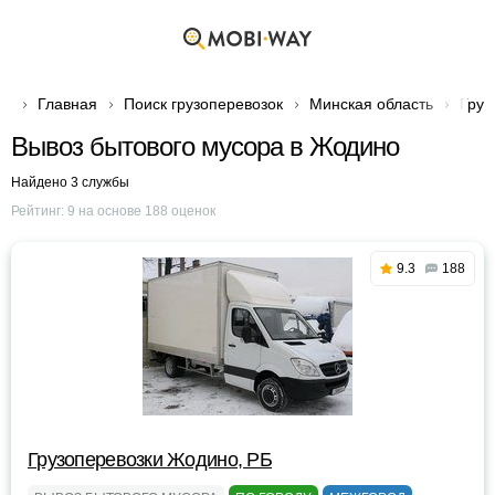
Главная
Поиск грузоперевозок
Минская область
Груз
Вывоз бытового мусора в Жодино
Найдено 3 службы
Рейтинг:
9
на основе
188
оценок
9.3
188
Грузоперевозки Жодино, РБ