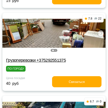
15 руб
7.8
22
Грузоперевозки +375292551375
ПО ГОРОДУ
Цена посадки
Связаться
40 руб
6.7
0