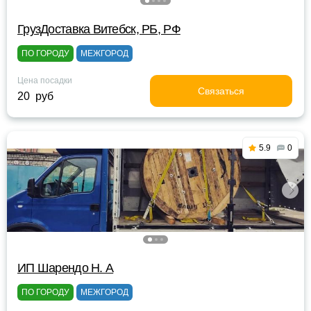
ГрузДоставка Витебск, РБ, РФ
ПО ГОРОДУ
МЕЖГОРОД
Цена посадки
Связаться
20 руб
5.9
0
ИП Шарендо Н. А
ПО ГОРОДУ
МЕЖГОРОД