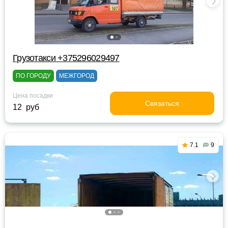
Грузотакси +375296029497
ПО ГОРОДУ
МЕЖГОРОД
Цена посадки
Связаться
12 руб
7.1
9