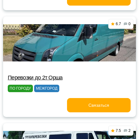
6.7
0
Перевозки до 2т Орша
ПО ГОРОДУ
МЕЖГОРОД
Связаться
7.5
2