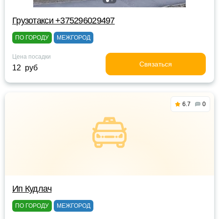
Грузотакси +375296029497
ПО ГОРОДУ
МЕЖГОРОД
Цена посадки
Связаться
12 руб
6.7
0
Ип Кудлач
ПО ГОРОДУ
МЕЖГОРОД