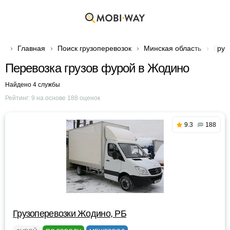
Главная
Поиск грузоперевозок
Минская область
Груз
Перевозка грузов фурой в Жодино
Найдено 4 службы
Рейтинг:
9
на основе
188
оценок
9.3
188
Грузоперевозки Жодино, РБ