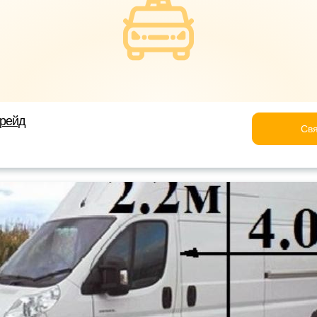
трейд
Свя