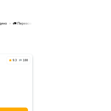
дино
🚛 Перевозка грузов манипулятором в Жодино
9.3
188