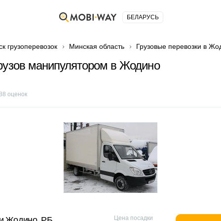
БЕЛАРУСЬ
ск грузоперевозок
Минская область
Грузовые перевозки в Жо
рузов манипулятором в Жодино
88
оценок
Цена посадки
и Жодино, РБ