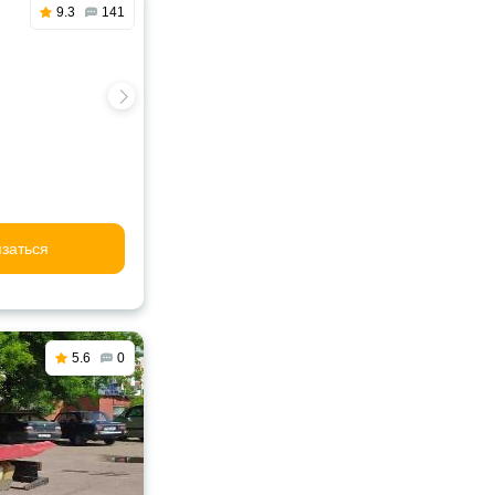
9.3
141
заться
5.6
0