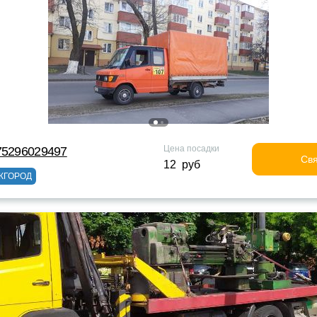
Цена посадки
75296029497
Свя
12 руб
ЖГОРОД