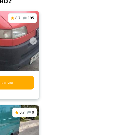
ино?
8.7
195
заться
6.7
0