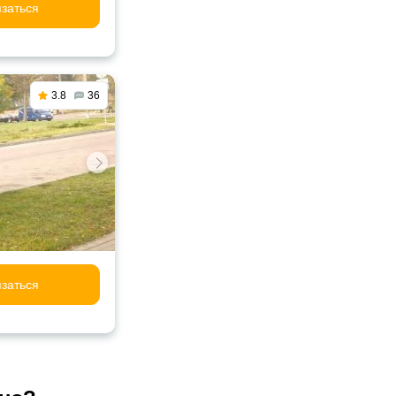
заться
3.8
36
заться