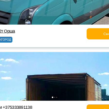
2т Орша
Свя
ЖГОРОД
и +375333891138