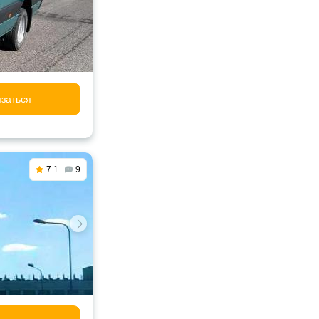
заться
7.1
9