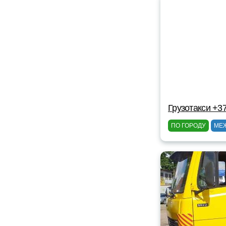
Грузотакси +3
ПО ГОРОДУ
МЕ