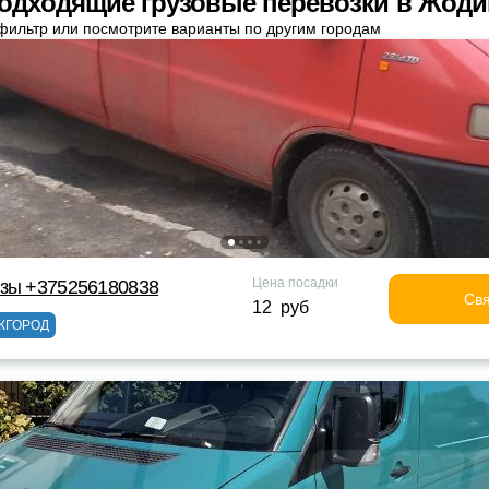
одходящие грузовые перевозки в Жод
фильтр или посмотрите варианты по другим городам
Цена посадки
узы +375256180838
Свя
12 руб
ЖГОРОД