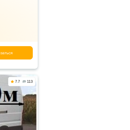
заться
7.7
113