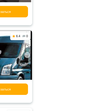
заться
6.4
0
заться