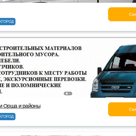
Свя
ЖГОРОД
ки Орша и районы
Свя
ЖГОРОД