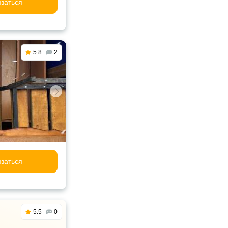
заться
5.8
2
заться
5.5
0