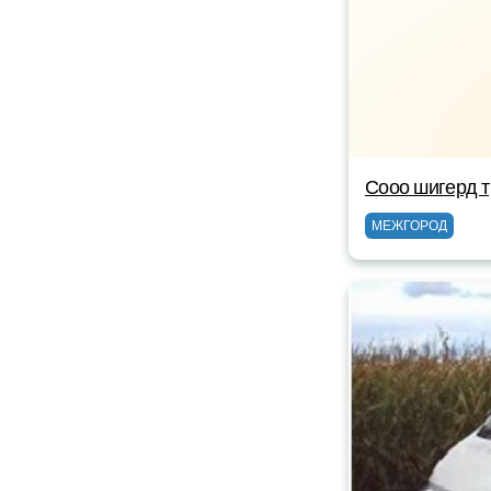
Сооо шигерд 
МЕЖГОРОД