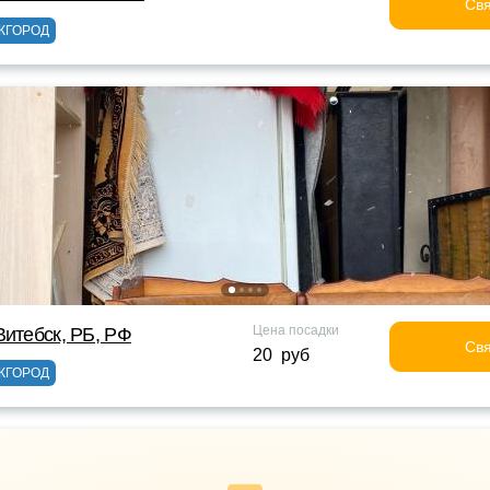
Свя
ЖГОРОД
Цена посадки
Витебск, РБ, РФ
Свя
20 руб
ЖГОРОД