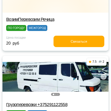
ВозимПеревозим Речица
ПО ГОРОДУ
МЕЖГОРОД
Цена посадки
Связаться
20 руб
7.5
2
Грузоперевозки +375291122558