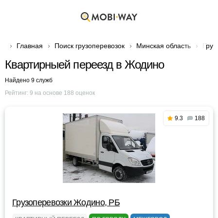
Главная
Поиск грузоперевозок
Минская область
Груз
Квартирныей переезд в Жодино
Найдено 9 служб
Рейтинг:
9
на основе
188
оценок
9.3
188
Грузоперевозки Жодино, РБ