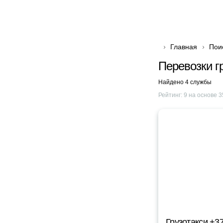
Главная
Пои
Перевозки г
Найдено 4 службы
Рейтинг:
9
на основе
3
Грузотакси +3