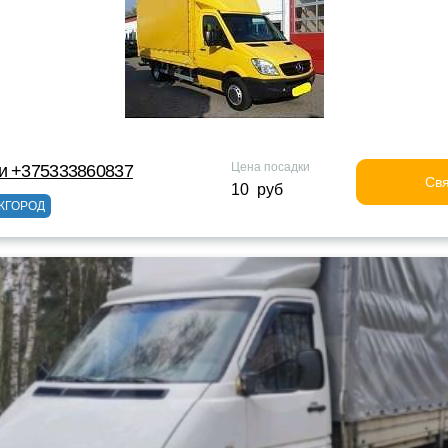
Цена посадки
ки +375333860837
Свя
10 руб
ЖГОРОД