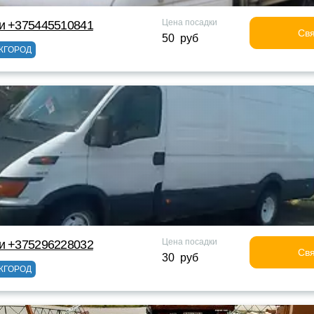
Цена посадки
ки +375445510841
Свя
50 руб
ЖГОРОД
Цена посадки
ки +375296228032
Свя
30 руб
ЖГОРОД