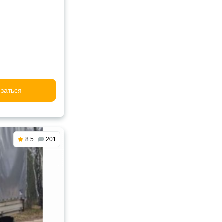
заться
8.5
201