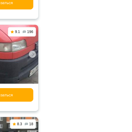
заться
9.1
196
заться
8.3
18