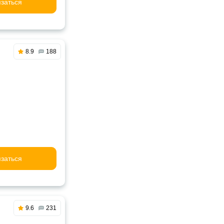
заться
8.9
188
заться
9.6
231