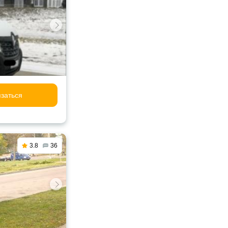
заться
3.8
36