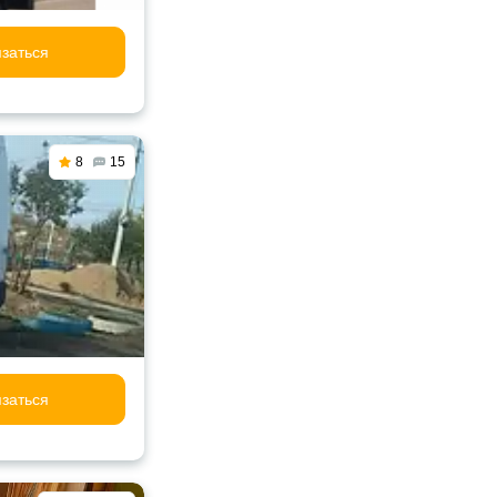
заться
8
15
заться