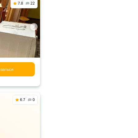
7.8
22
заться
6.7
0