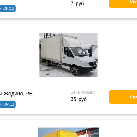
Свя
7 руб
ЖГОРОД
Цена посадки
и Жодино, РБ
Свя
35 руб
ЖГОРОД