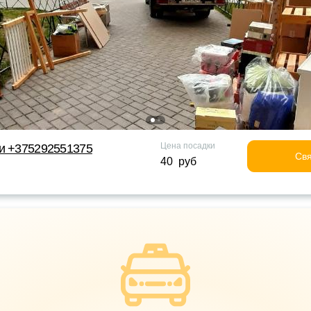
Цена посадки
ки +375292551375
Свя
40 руб