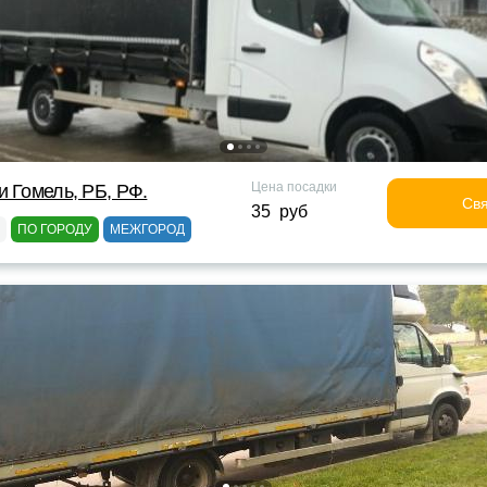
Цена посадки
и Гомель, РБ, РФ.
Свя
35 руб
ПО ГОРОДУ
МЕЖГОРОД