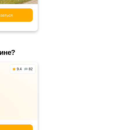
заться
бине?
9.4
82