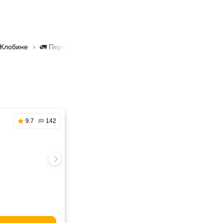
 Жлобине
🚛 Перевозки грузов с рефрижератором в Жлобине
9.7
142