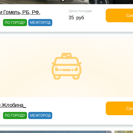
Цена посадки
и Гомель, РБ, РФ.
Свя
35 руб
ПО ГОРОДУ
МЕЖГОРОД
и Жлобина_
Свя
ПО ГОРОДУ
МЕЖГОРОД