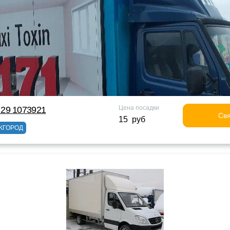
Цена посадки
29 1073921
Свя
15 руб
ЖГОРОД