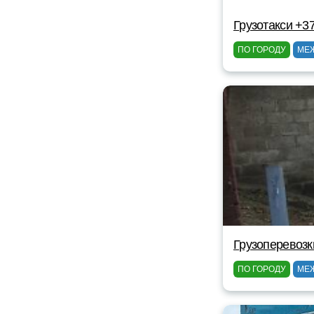
Грузотакси +3
ПО ГОРОДУ
МЕ
Грузоперевоз
ПО ГОРОДУ
МЕ