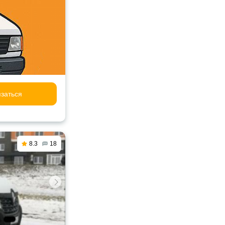
заться
8.3
18