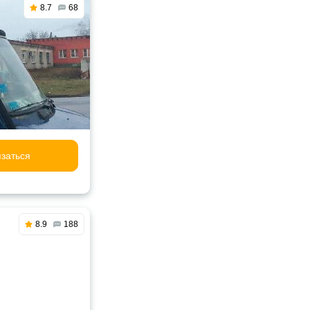
8.7
68
заться
8.9
188