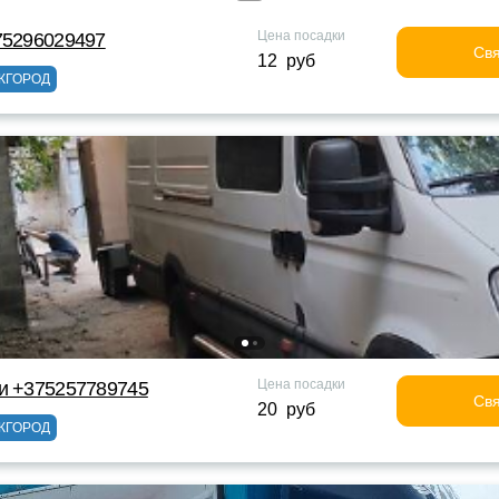
Цена посадки
75296029497
Свя
12 руб
ЖГОРОД
Цена посадки
ки +375257789745
Свя
20 руб
ЖГОРОД