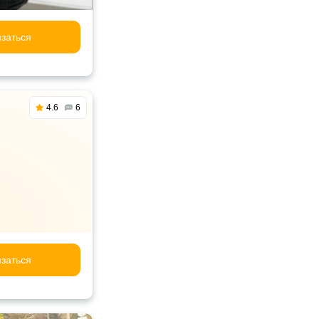
заться
4.6
6
заться