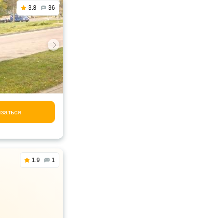
3.8
36
заться
1.9
1