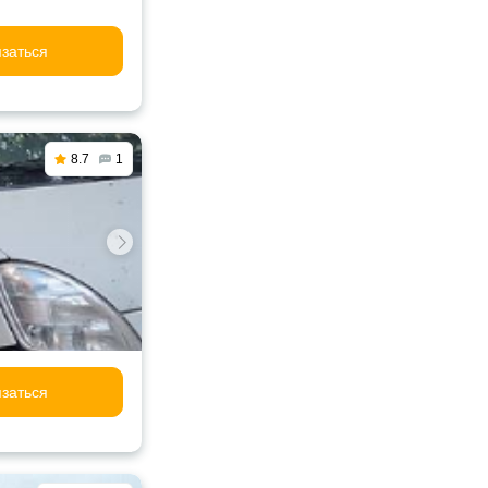
заться
8.7
1
заться