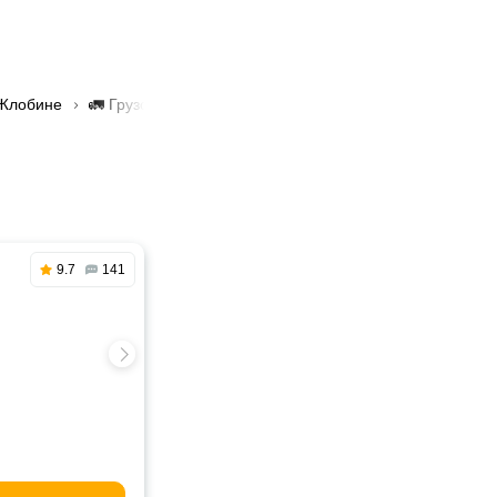
 Жлобине
🚛 Грузовое такси в Жлобине
9.7
141