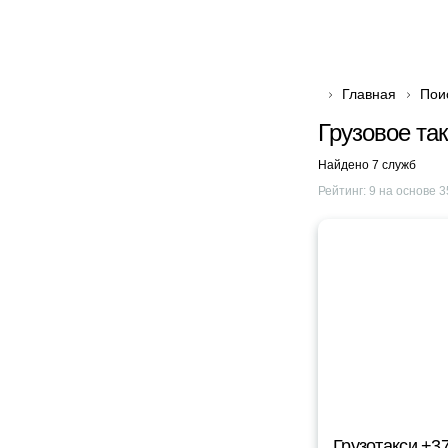
Главная
Пои
Грузовое та
Найдено 7 служб
Рейтинг:
9
на основе
3
Грузотакси +3