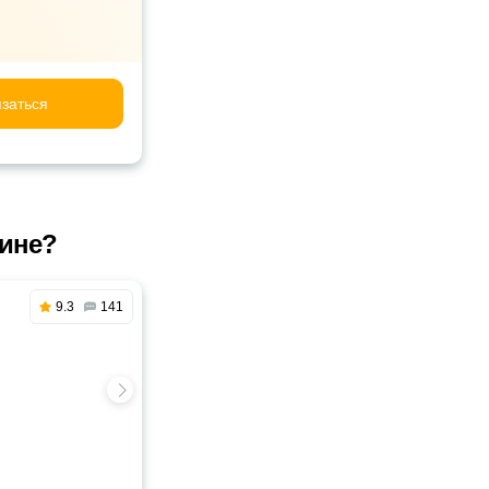
заться
бине?
9.3
141