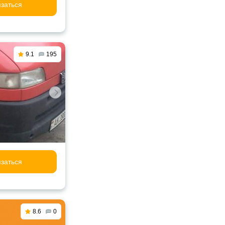
заться
9.1
195
заться
8.6
0