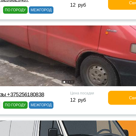
Свя
12 руб
ПО ГОРОДУ
МЕЖГОРОД
Цена посадки
узы +375256180838
Свя
12 руб
ПО ГОРОДУ
МЕЖГОРОД