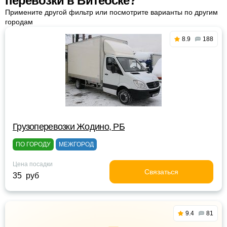
перевозки в Витебске?
Примените другой фильтр или посмотрите варианты по другим
городам
8.9
188
Грузоперевозки Жодино, РБ
ПО ГОРОДУ
МЕЖГОРОД
Цена посадки
Связаться
35 руб
9.4
81