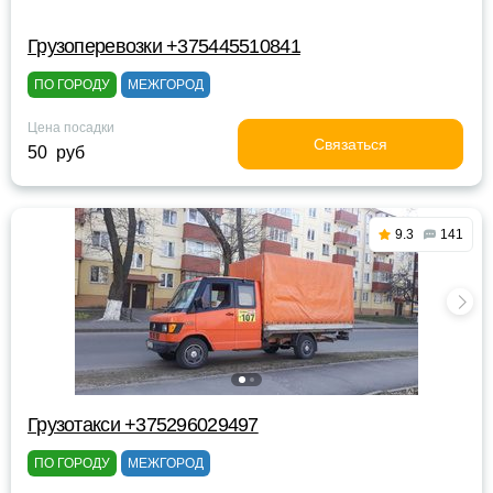
Грузоперевозки +375445510841
ПО ГОРОДУ
МЕЖГОРОД
Цена посадки
Связаться
50 руб
9.3
141
Грузотакси +375296029497
ПО ГОРОДУ
МЕЖГОРОД