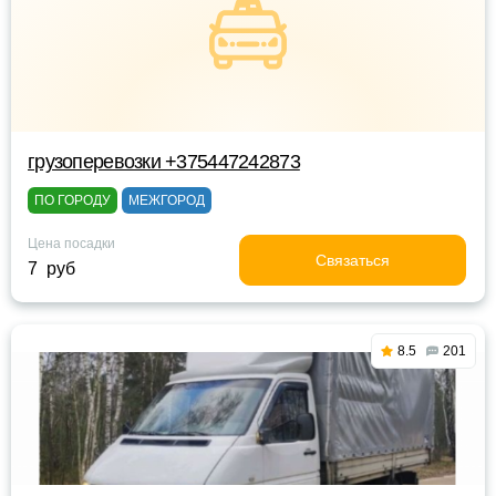
грузоперевозки +375447242873
ПО ГОРОДУ
МЕЖГОРОД
Цена посадки
Связаться
7 руб
8.5
201