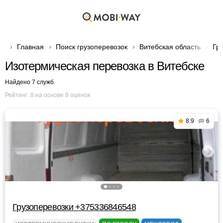
Главная
Поиск грузоперевозок
Витебская область
Гр
Изотермическая перевозка в Витебске
Найдено 7 служб
Рейтинг:
8
на основе
8
оценок
8.9
6
Грузоперевозки +375336846548