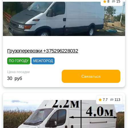
8
15
Грузоперевозки +375296228032
ПО ГОРОДУ
МЕЖГОРОД
Цена посадки
Связаться
30 руб
7.7
113