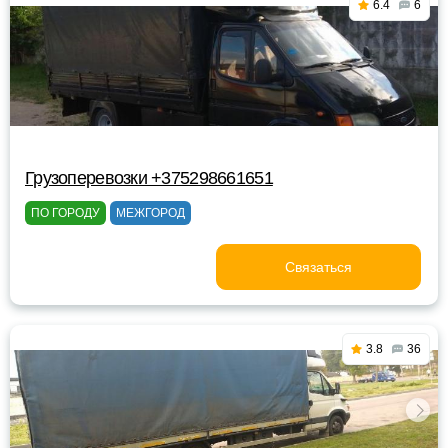
6.4
6
Грузоперевозки +375298661651
ПО ГОРОДУ
МЕЖГОРОД
Связаться
3.8
36