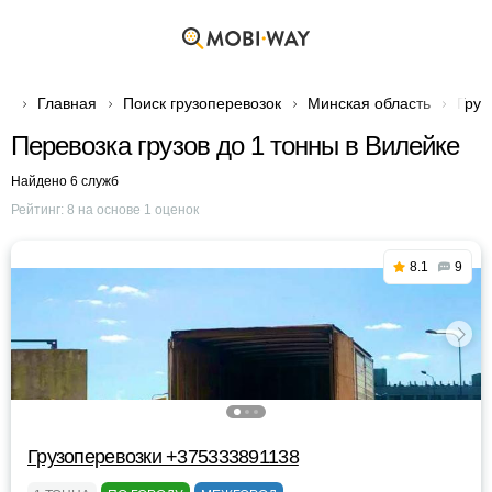
Главная
Поиск грузоперевозок
Минская область
Груз
Перевозка грузов до 1 тонны в Вилейке
Найдено 6 служб
Рейтинг:
8
на основе
1
оценок
8.1
9
Грузоперевозки +375333891138