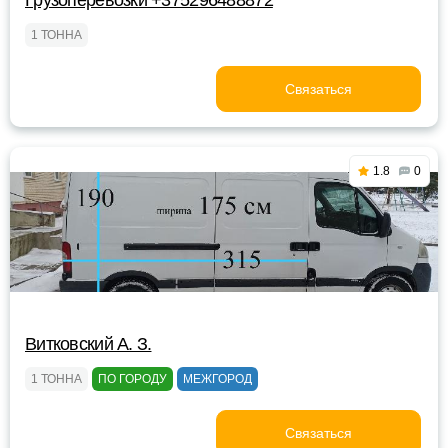
Грузоперевозки +375296488872
1 ТОННА
Связаться
1.8
0
Витковский А. З.
1 ТОННА
ПО ГОРОДУ
МЕЖГОРОД
Связаться