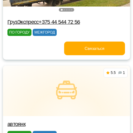
ГрузЭкспресс+375 44 544 72 56
ПО ГОРОДУ
МЕЖГОРОД
Связаться
5.5
1
автоянк