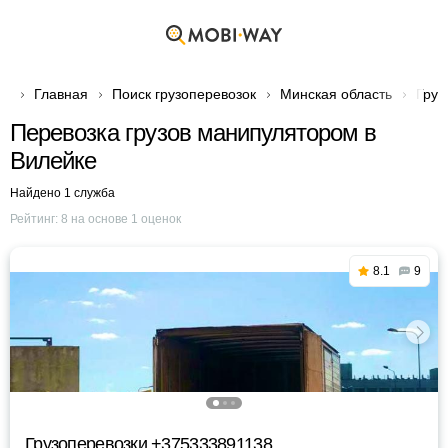
Главная
Поиск грузоперевозок
Минская область
Груз
Перевозка грузов манипулятором в
Вилейке
Найдено 1 служба
Рейтинг:
8
на основе
1
оценок
8.1
9
Грузоперевозки +375333891138