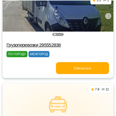
5.5
1
Грузоперевозки 295552838
ПО ГОРОДУ
МЕЖГОРОД
Связаться
7.8
11