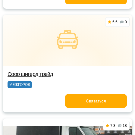
5.5
0
Сооо шигерд трейд
МЕЖГОРОД
Связаться
7.3
18