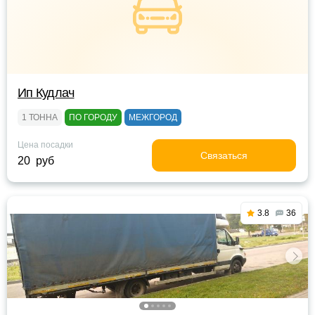
Ип Кудлач
1 ТОННА
ПО ГОРОДУ
МЕЖГОРОД
Цена посадки
Связаться
20 руб
3.8
36