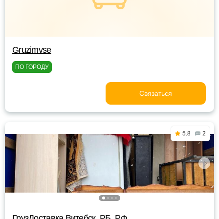
Gruzimvse
ПО ГОРОДУ
Связаться
5.8
2
ГрузДоставка Витебск, РБ, РФ