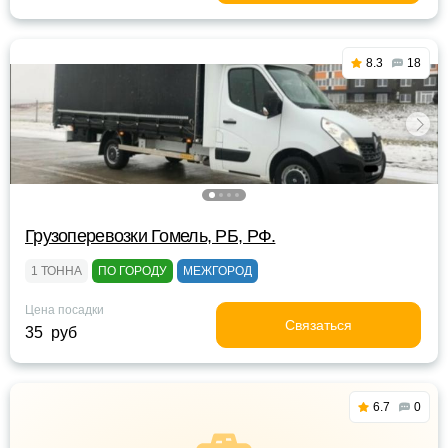
8.3
18
Грузоперевозки Гомель, РБ, РФ.
1 ТОННА
ПО ГОРОДУ
МЕЖГОРОД
Цена посадки
Связаться
35 руб
6.7
0