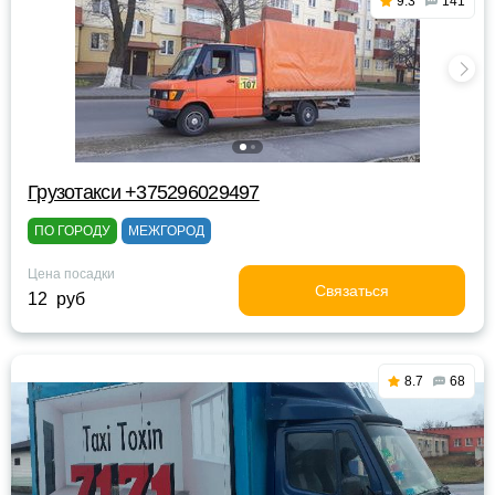
9.3
141
Грузотакси +375296029497
ПО ГОРОДУ
МЕЖГОРОД
Цена посадки
Связаться
12 руб
8.7
68