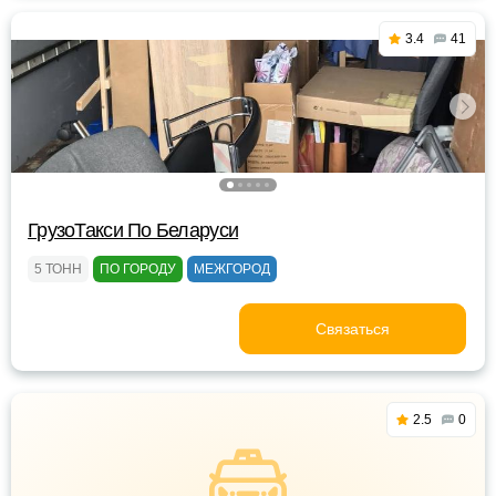
3.4
41
ГрузоТакси По Беларуси
5 ТОНН
ПО ГОРОДУ
МЕЖГОРОД
Связаться
2.5
0