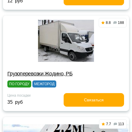
12 руб
8.8
188
Грузоперевозки Жодино, РБ
ПО ГОРОДУ
МЕЖГОРОД
Цена посадки
Связаться
35 руб
7.7
113