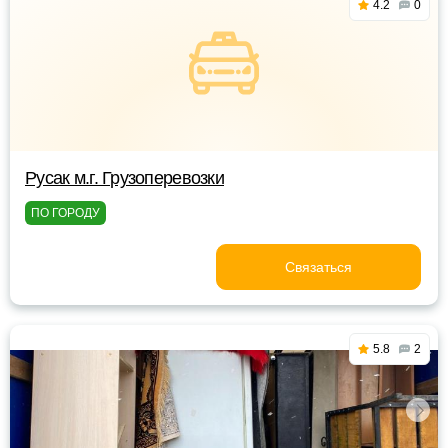
4.2
0
Русак м.г. Грузоперевозки
ПО ГОРОДУ
Связаться
5.8
2