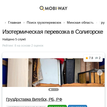
Главная
Поиск грузоперевозок
Минская область
Груз
Изотермическая перевозка в Солигорске
Найдено 5 служб
Рейтинг:
8
на основе
2
оценок
7.8
2
ГрузДоставка Витебск, РБ, РФ