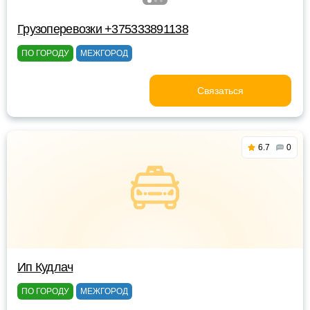
Грузоперевозки +375333891138
ПО ГОРОДУ
МЕЖГОРОД
Связаться
6.7
0
Ип Кудлач
ПО ГОРОДУ
МЕЖГОРОД