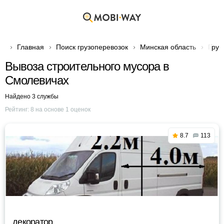
Главная
Поиск грузоперевозок
Минская область
Груз
Вывоза строительного мусора в
Смолевичах
Найдено 3 службы
Рейтинг:
8
на основе
1
оценок
8.7
113
декоратор