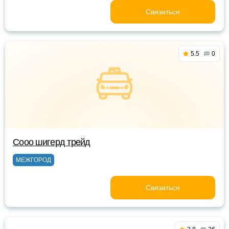
Связаться
5.5
0
Сооо шигерд трейд
МЕЖГОРОД
Связаться