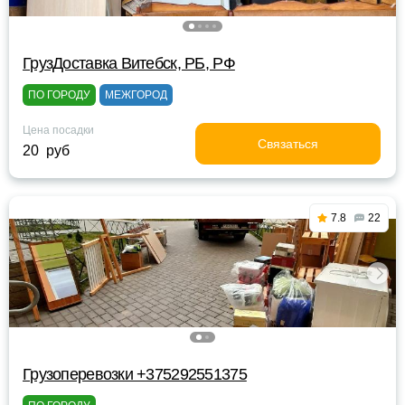
ГрузДоставка Витебск, РБ, РФ
ПО ГОРОДУ
МЕЖГОРОД
Цена посадки
Связаться
20 руб
7.8
22
Грузоперевозки +375292551375