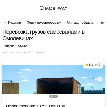
Главная
Поиск грузоперевозок
Минская область
Груз
Перевозка грузов самосвалами в
Смолевичах
Найдено 1 служба
Рейтинг:
8
на основе
1
оценок
8.1
9
Грузоперевозки +375333891138