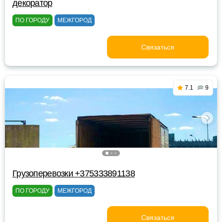
декоратор
ПО ГОРОДУ
МЕЖГОРОД
Связаться
7.1
9
Грузоперевозки +375333891138
ПО ГОРОДУ
МЕЖГОРОД
Связаться