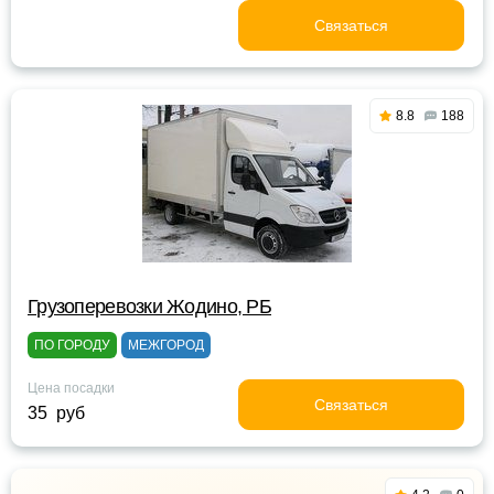
Связаться
8.8
188
Грузоперевозки Жодино, РБ
ПО ГОРОДУ
МЕЖГОРОД
Цена посадки
Связаться
35 руб