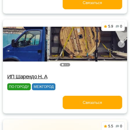
Связаться
5.9
0
ИП Шарендо Н. А
ПО ГОРОДУ
МЕЖГОРОД
Связаться
5.5
0