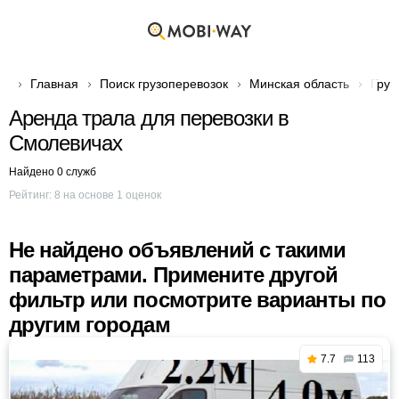
Главная
Поиск грузоперевозок
Минская область
Груз
Аренда трала для перевозки в
Смолевичах
Найдено 0 служб
Рейтинг:
8
на основе
1
оценок
Не найдено объявлений с такими
параметрами. Примените другой
фильтр или посмотрите варианты по
другим городам
7.7
113