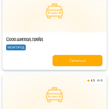
Сооо шигерд трейд
МЕЖГОРОД
Связаться
4.5
0