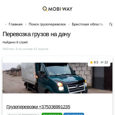
Главная
Поиск грузоперевозок
Брестская область
Гру
Перевозка грузов на дачу
Найдено 8 служб
Рейтинг:
8
на основе
42
оценок
8.5
22
Грузоперевозки +375336991235