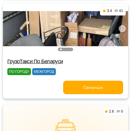
3.4
41
ГрузоТакси По Беларуси
ПО ГОРОДУ
МЕЖГОРОД
Связаться
2.6
0