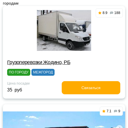
городам
8.9
188
Грузоперевозки Жодино, РБ
ПО ГОРОДУ
МЕЖГОРОД
Цена посадки
Связаться
35 руб
7.1
9