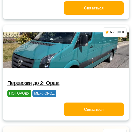
Связаться
6.7
0
Перевозки до 2т Орша
ПО ГОРОДУ
МЕЖГОРОД
Связаться