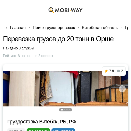
Главная
Поиск грузоперевозок
Витебская область
Гр
Перевозка грузов до 20 тонн в Орше
Найдено 3 службы
Рейтинг:
8
на основе
2
оценок
7.8
2
ГрузДоставка Витебск, РБ, РФ