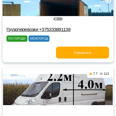
Грузоперевозки +375333891138
ПО ГОРОДУ
МЕЖГОРОД
Связаться
7.7
113