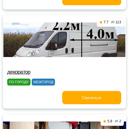
7.7
113
декоратор
ПО ГОРОДУ
МЕЖГОРОД
Связаться
5.8
2