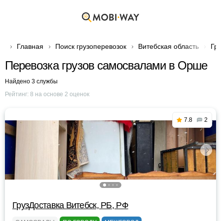
Главная
Поиск грузоперевозок
Витебская область
Гр
Перевозка грузов самосвалами в Орше
Найдено 3 службы
Рейтинг:
8
на основе
2
оценок
7.8
2
ГрузДоставка Витебск, РБ, РФ