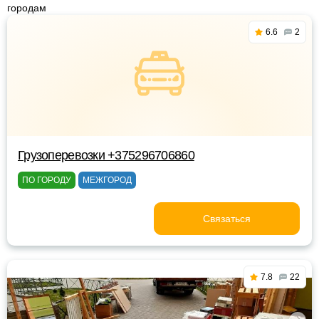
городам
6.6
2
Грузоперевозки +375296706860
ПО ГОРОДУ
МЕЖГОРОД
Связаться
7.8
22