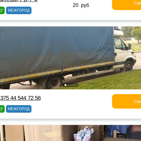
Свя
20 руб
ДУ
МЕЖГОРОД
375 44 544 72 56
Свя
ДУ
МЕЖГОРОД