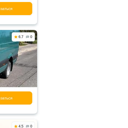
заться
6.7
0
заться
4.5
0