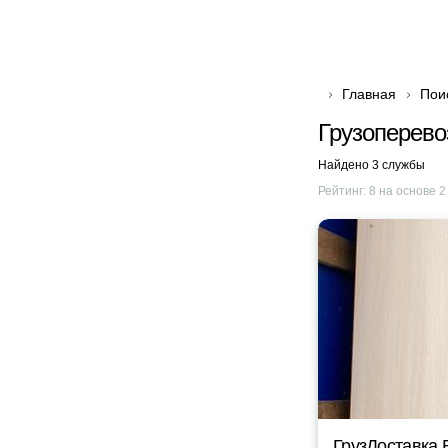
Главная
Пои
Грузоперево
Найдено 3 службы
Рейтинг:
8
на основе
2
ГрузДоставка 