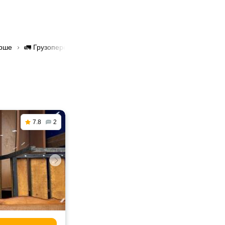
Орше
🚛 Грузоперевозки авиационные в Орше
7.8
2