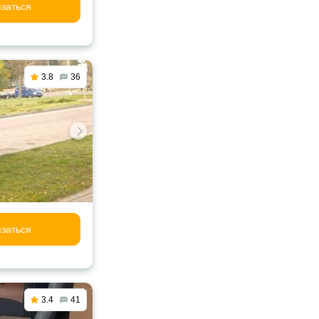
заться
3.8
36
заться
3.4
41