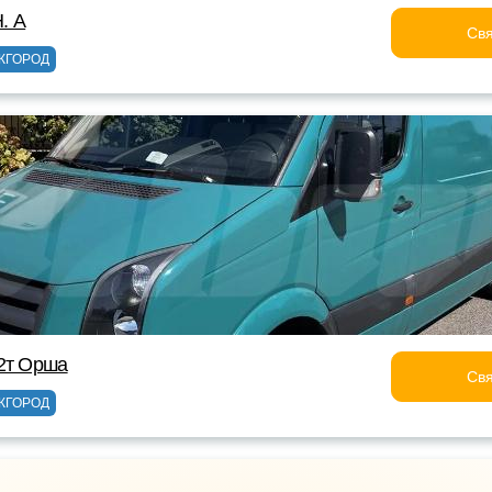
. А
Свя
ЖГОРОД
2т Орша
Свя
ЖГОРОД