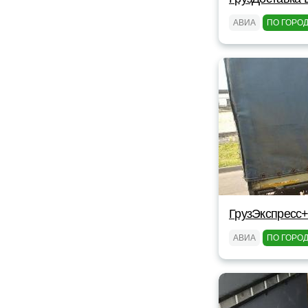
АВИА
ПО ГОРО
ГрузЭкспресс+
АВИА
ПО ГОРО