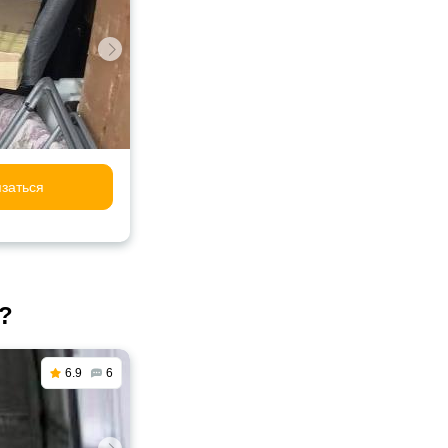
заться
?
6.9
6