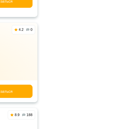
заться
4.2
0
заться
8.9
188