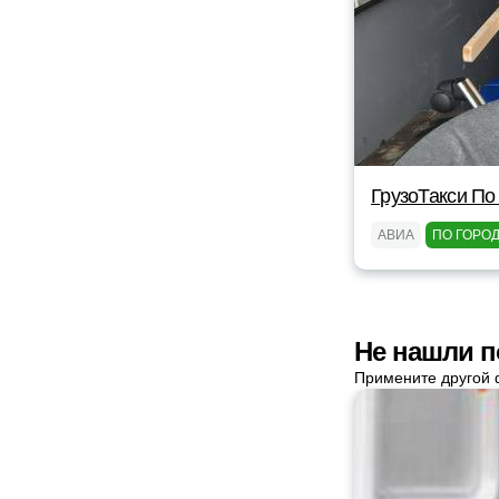
ГрузоТакси По
АВИА
ПО ГОРО
Не нашли п
Примените другой 