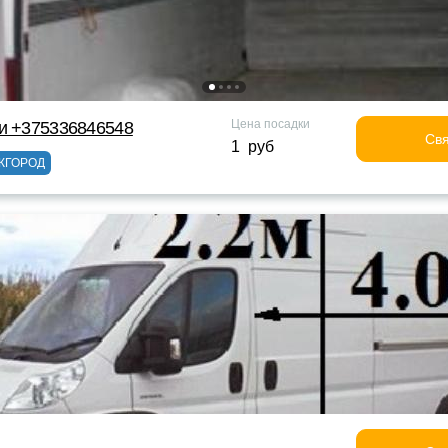
Цена посадки
ки +375336846548
Свя
1 руб
ЖГОРОД