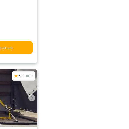
заться
5.9
0