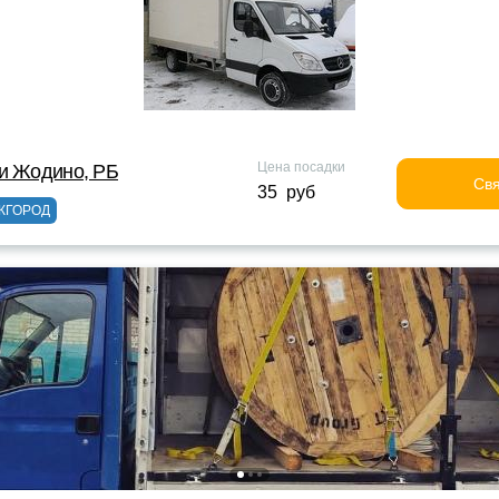
Цена посадки
и Жодино, РБ
Свя
35 руб
ЖГОРОД