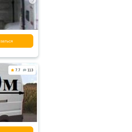
заться
7.7
113