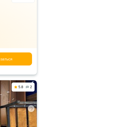
заться
5.8
2