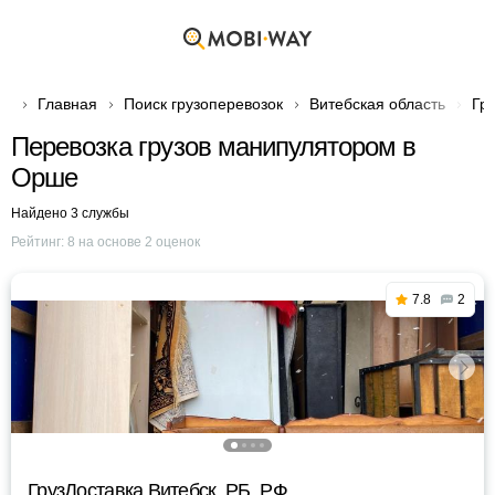
Главная
Поиск грузоперевозок
Витебская область
Гр
Перевозка грузов манипулятором в
Орше
Найдено 3 службы
Рейтинг:
8
на основе
2
оценок
7.8
2
ГрузДоставка Витебск, РБ, РФ