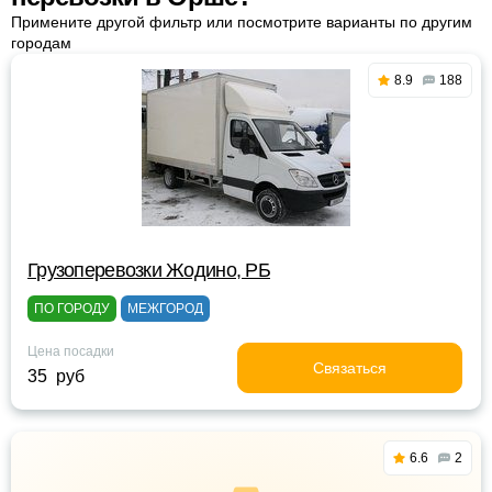
Примените другой фильтр или посмотрите варианты по другим
городам
8.9
188
Грузоперевозки Жодино, РБ
ПО ГОРОДУ
МЕЖГОРОД
Цена посадки
Связаться
35 руб
6.6
2