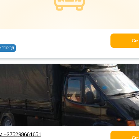
Свя
ЖГОРОД
ки +375298661651
Свя