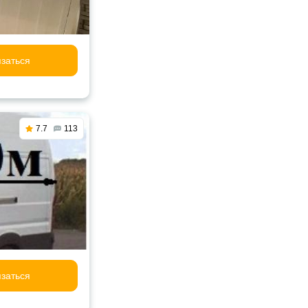
заться
7.7
113
заться