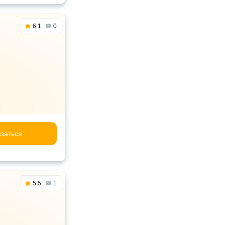
6.1
0
заться
5.5
1