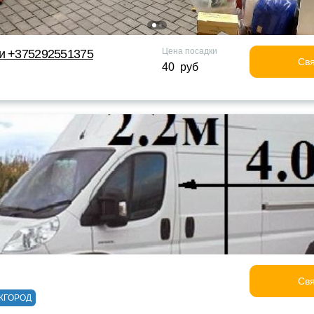
Цена посадки
ки +375292551375
Свя
40 руб
Свя
ЖГОРОД