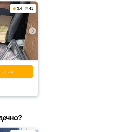
3.4
41
заться
дечно?