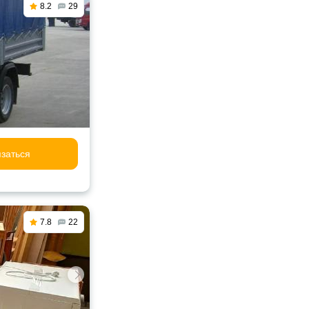
8.2
29
заться
7.8
22