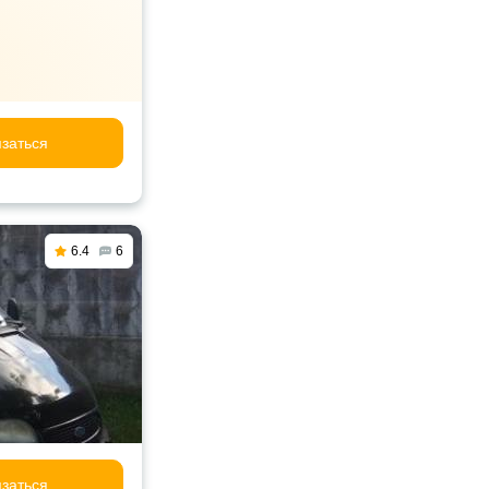
заться
6.4
6
заться