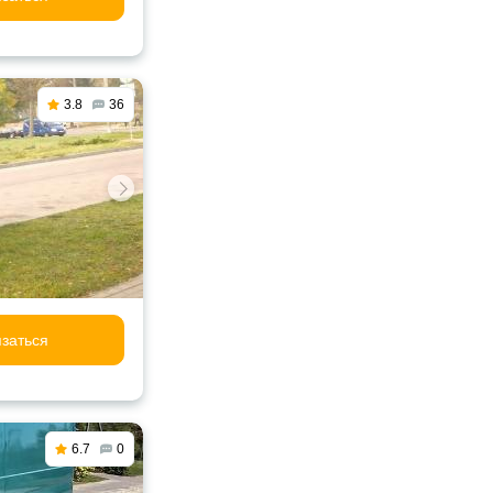
3.8
36
заться
6.7
0