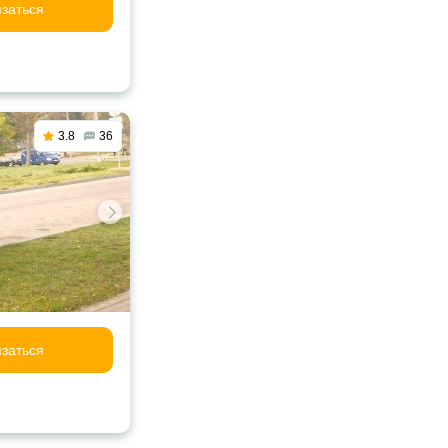
заться
3.8
36
заться