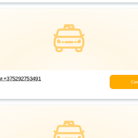
ки +375292753491
Свя