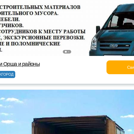
ки Орша и районы
Свя
ЖГОРОД