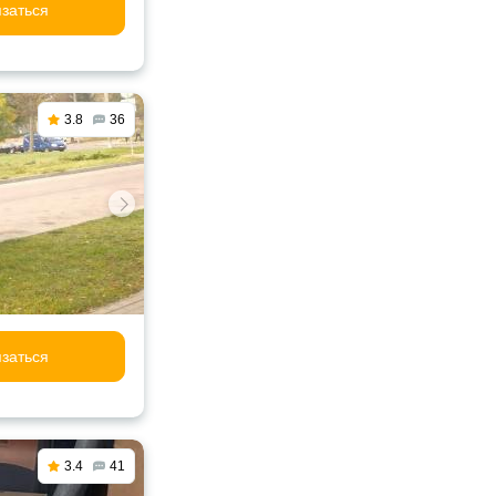
заться
3.8
36
заться
3.4
41