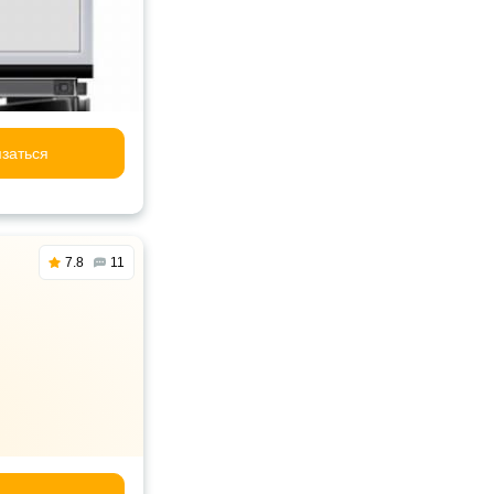
заться
7.8
11