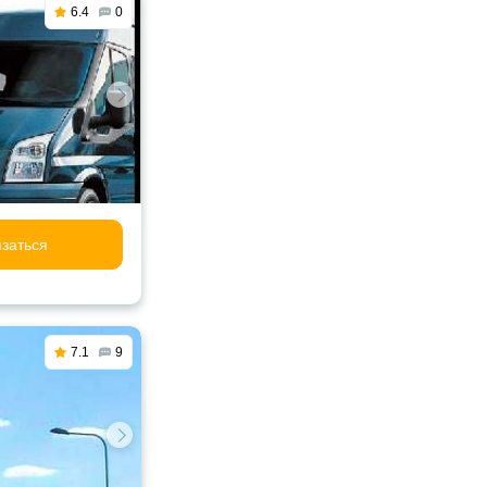
6.4
0
заться
7.1
9