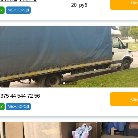
Свя
20 руб
ДУ
МЕЖГОРОД
375 44 544 72 56
Свя
ДУ
МЕЖГОРОД