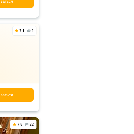
заться
7.1
1
заться
7.8
22