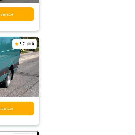
заться
6.7
0
заться