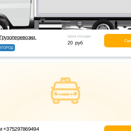
Цена посадки
Грузоперевозки.
Свя
20 руб
ЖГОРОД
ки +375297869494