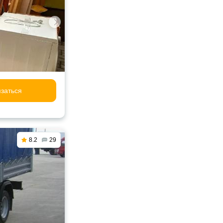
заться
8.2
29