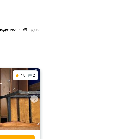
лодечно
🚛 Грузоперевозки авиационные в Молодечно
7.8
2