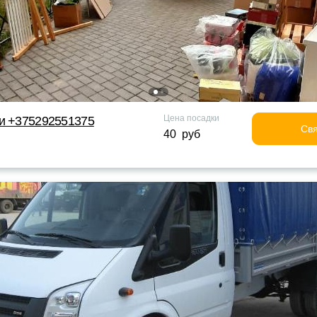
Цена посадки
ки +375292551375
Свя
40 руб