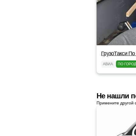
ГрузоТакси По
АВИА
ПО ГОРО
Не нашли п
Примените другой 