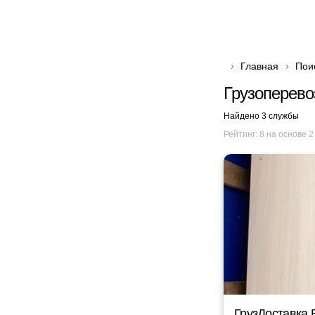
Главная
Пои
Грузоперево
Найдено 3 службы
Рейтинг:
8
на основе
2
ГрузДоставка 