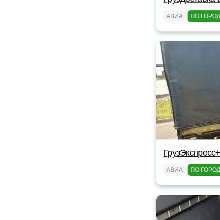
АВИА
ПО ГОРО
ГрузЭкспресс+
АВИА
ПО ГОРО