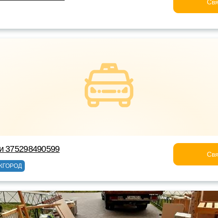
Свя
и 375298490599
Свя
ЖГОРОД