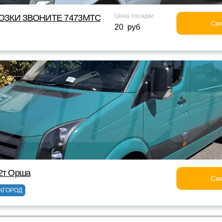
Цена посадки
ОЗКИ ЗВОНИТЕ 7473МТС
Свя
20 руб
2т Орша
Свя
ЖГОРОД