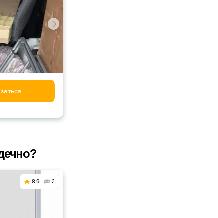
заться
дечно?
8.9
2