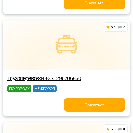
Связаться
6.6
2
Грузоперевозки +375296706860
ПО ГОРОДУ
МЕЖГОРОД
Связаться
5.5
0