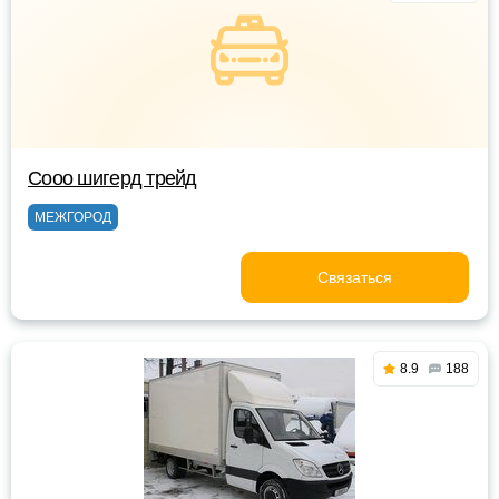
Сооо шигерд трейд
МЕЖГОРОД
Связаться
8.9
188