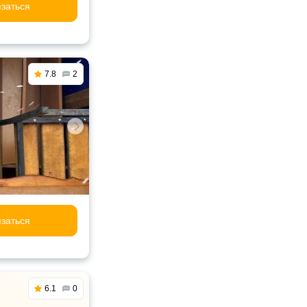
заться
7.8
2
заться
6.1
0