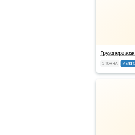
Грузоперевоз
1 ТОННА
МЕЖГ