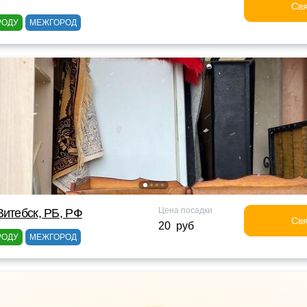
Свя
РОДУ
МЕЖГОРОД
Цена посадки
Витебск, РБ, РФ
Свя
20 руб
РОДУ
МЕЖГОРОД