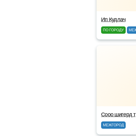
Ип Кудлач
ПО ГОРОДУ
МЕ
Сооо шигерд 
МЕЖГОРОД