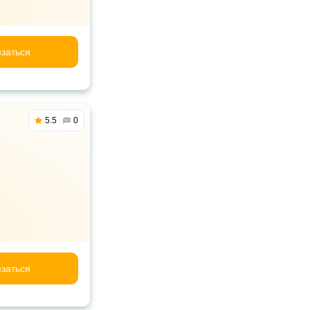
заться
5.5
0
заться