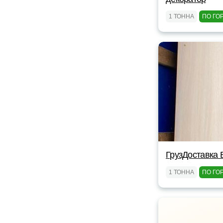
1 ТОННА
ПО ГО
ГрузДоставка 
1 ТОННА
ПО ГО