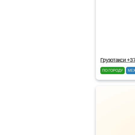
Грузотакси +3
ПО ГОРОДУ
МЕ