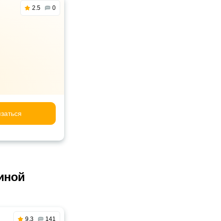
2.5
0
заться
иной
9.3
141