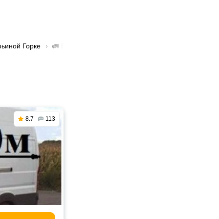
рьиной Горке
🚛 Перевозка грузов до 1 тонны в Марьиной Горке
8.7
113