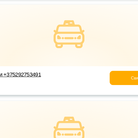
ки +375292753491
Свя