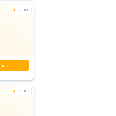
6.1
0
заться
5.5
1