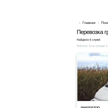
Главная
Пои
Перевозка г
Найдено 6 служб
Рейтинг:
8
на основе
2
декоратор