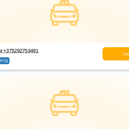
ки +375292753491
Свя
ОРОД