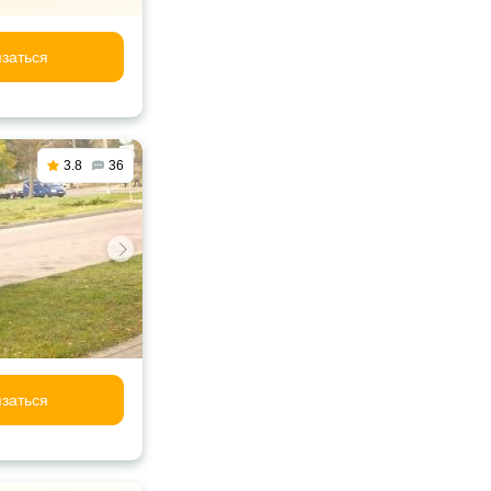
заться
3.8
36
заться