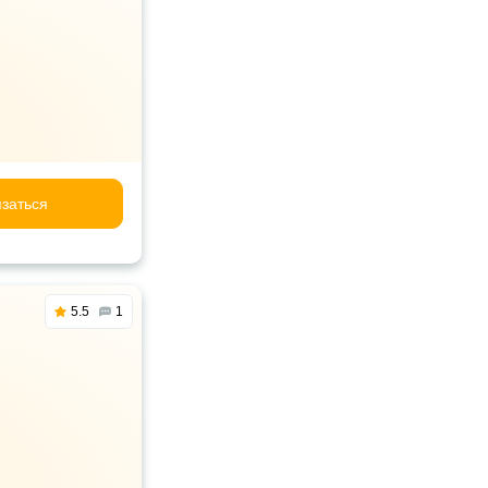
заться
5.5
1