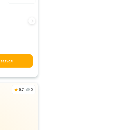
заться
6.7
0