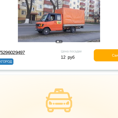
Цена посадки
75296029497
Свя
12 руб
ЖГОРОД