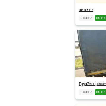
автоянк
1 ТОННА
ПО ГО
ГрузЭкспресс+
1 ТОННА
ПО ГО