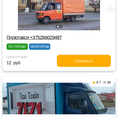
Грузотакси +375296029497
ПО ГОРОДУ
МЕЖГОРОД
Цена посадки
Связаться
12 руб
8.7
68