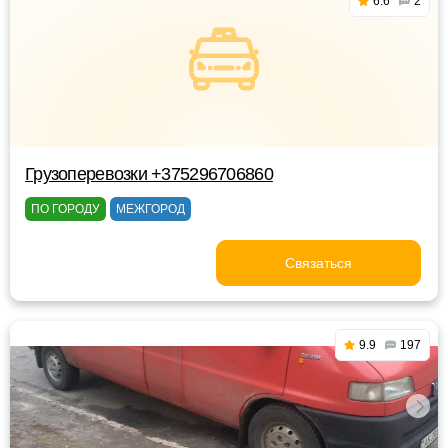
6.6
2
Грузоперевозки +375296706860
ПО ГОРОДУ
МЕЖГОРОД
Связаться
9.9
197