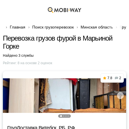
Главная
Поиск грузоперевозок
Минская область
Груз
Перевозка грузов фурой в Марьиной
Горке
Найдено 3 службы
Рейтинг:
8
на основе
2
оценок
7.8
2
ГрузДоставка Витебск, РБ, РФ