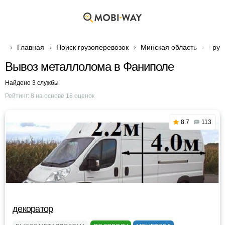
Главная
Поиск грузоперевозок
Минская область
Груз
Вывоз металлолома в Фаниполе
Найдено 3 службы
Рейтинг:
8
на основе
18
оценок
8.7
113
декоратор