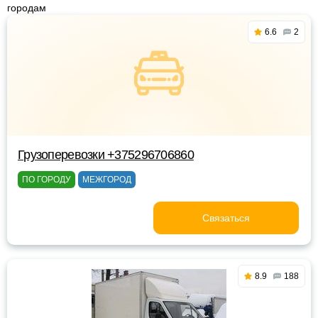
городам
6.6
2
Грузоперевозки +375296706860
ПО ГОРОДУ
МЕЖГОРОД
Связаться
8.9
188