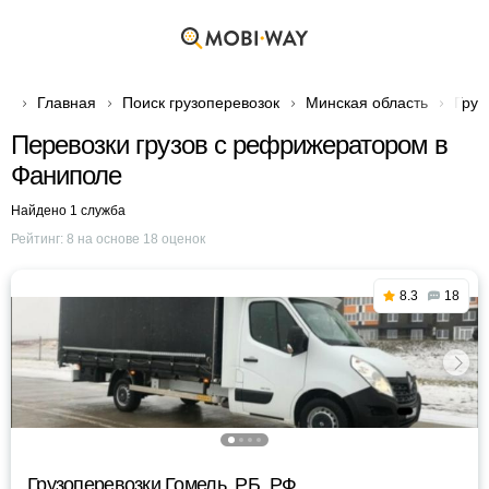
Главная
Поиск грузоперевозок
Минская область
Груз
Перевозки грузов с рефрижератором в
Фаниполе
Найдено 1 служба
Рейтинг:
8
на основе
18
оценок
8.3
18
Грузоперевозки Гомель, РБ, РФ.