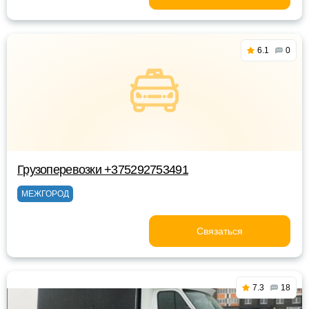
6.1
0
Грузоперевозки +375292753491
МЕЖГОРОД
Связаться
7.3
18