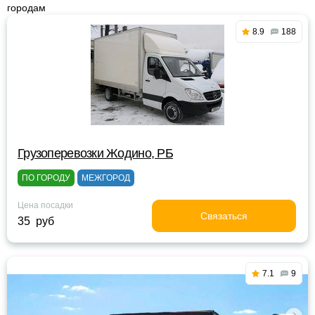
городам
8.9
188
Грузоперевозки Жодино, РБ
ПО ГОРОДУ
МЕЖГОРОД
Цена посадки
Связаться
35 руб
7.1
9