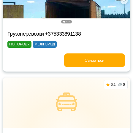
Грузоперевозки +375333891138
ПО ГОРОДУ
МЕЖГОРОД
Связаться
6.1
0