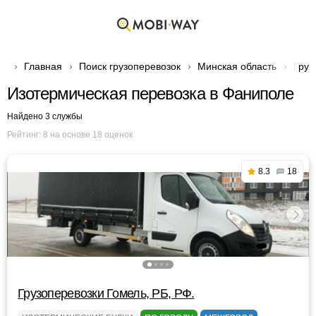
Главная
Поиск грузоперевозок
Минская область
Груз
Изотермическая перевозка в Фаниполе
Найдено 3 службы
Рейтинг:
8
на основе
18
оценок
8.3
18
Грузоперевозки Гомель, РБ, РФ.