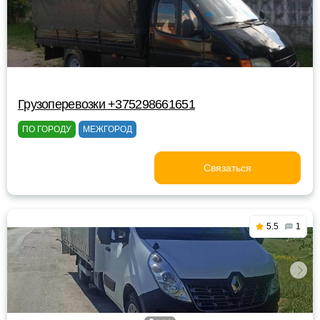
Грузоперевозки +375298661651
ПО ГОРОДУ
МЕЖГОРОД
Связаться
5.5
1