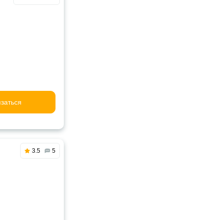
заться
3.5
5