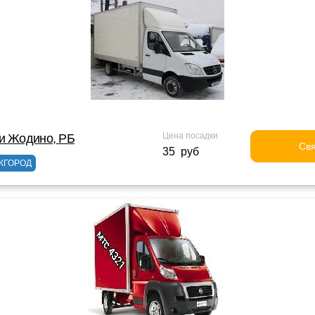
Цена посадки
и Жодино, РБ
Свя
35 руб
ЖГОРОД