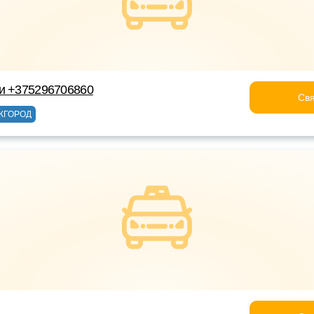
ки +375296706860
Свя
ЖГОРОД