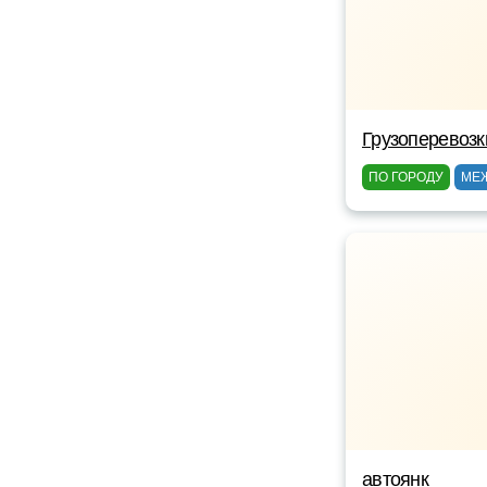
Грузоперевоз
ПО ГОРОДУ
МЕ
автоянк