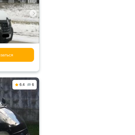
заться
6.4
6