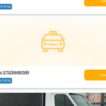
Свя
ЖГОРОД
и 375298490599
Свя
ЖГОРОД