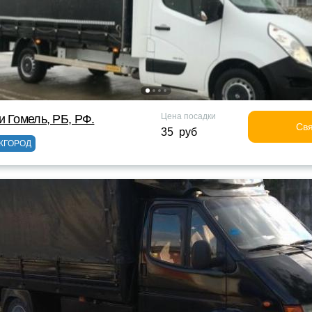
Цена посадки
и Гомель, РБ, РФ.
Свя
35 руб
ЖГОРОД