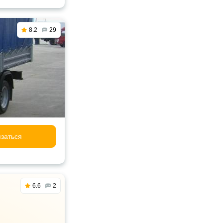
8.2
29
заться
6.6
2