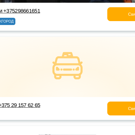
ки +375298661651
Свя
ЖГОРОД
+375 29 157 62 65
Свя