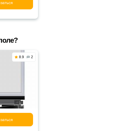
заться
поле?
8.9
2
заться