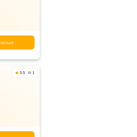
заться
5.5
1