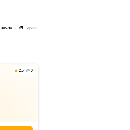
ниполе
🚛 Грузоперевозки только международные в Фаниполе
2.5
0