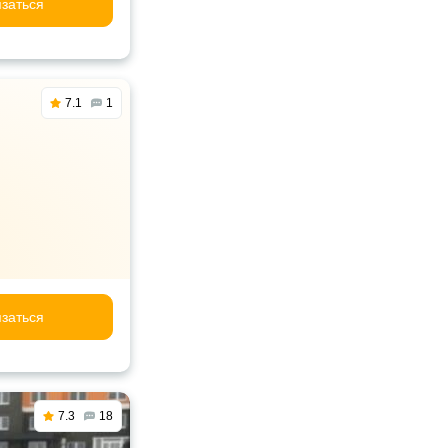
заться
7.1
1
заться
7.3
18