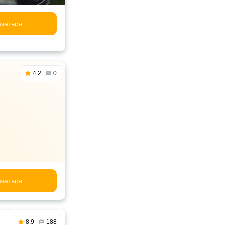
заться
4.2
0
заться
8.9
188