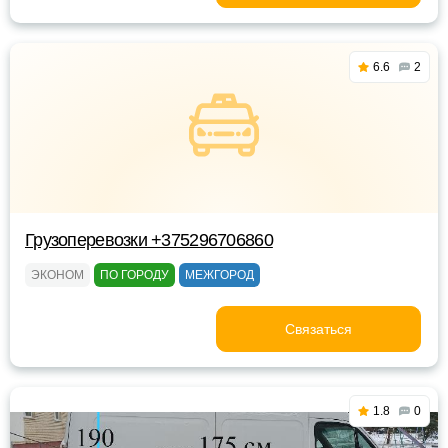
6.6
2
Грузоперевозки +375296706860
ЭКОНОМ
ПО ГОРОДУ
МЕЖГОРОД
Связаться
1.8
0