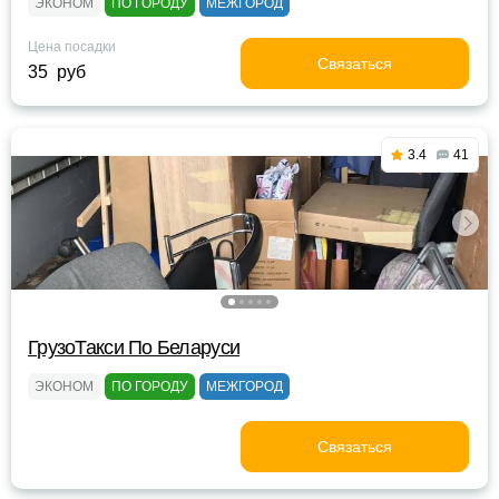
ЭКОНОМ
ПО ГОРОДУ
МЕЖГОРОД
Цена посадки
Связаться
35 руб
3.4
41
ГрузоТакси По Беларуси
ЭКОНОМ
ПО ГОРОДУ
МЕЖГОРОД
Связаться