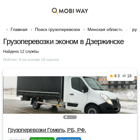
Главная
Поиск грузоперевозок
Минская область
Груз
Грузоперевозки эконом в Дзержинске
Найдено 12 службы
Рейтинг:
8
на основе
18
оценок
8.3
18
Грузоперевозки Гомель, РБ, РФ.