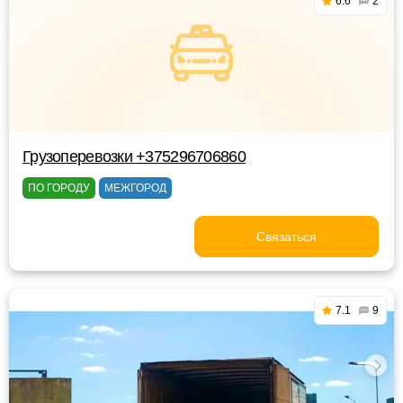
6.6
2
Грузоперевозки +375296706860
ПО ГОРОДУ
МЕЖГОРОД
Связаться
7.1
9