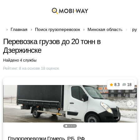
Главная
Поиск грузоперевозок
Минская область
Груз
Перевозка грузов до 20 тонн в
Дзержинске
Найдено 4 службы
Рейтинг:
8
на основе
18
оценок
8.3
18
Грузоперевозки Гомель, РБ, РФ.