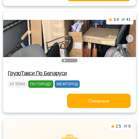
3.4
41
ГрузоТакси По Беларуси
20 ТОНН
ПО ГОРОДУ
МЕЖГОРОД
Связаться
2.5
0