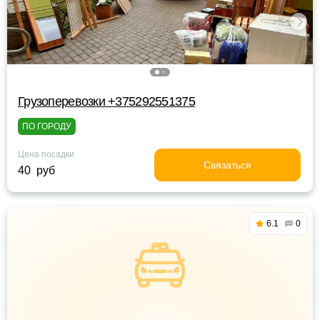
Грузоперевозки +375292551375
ПО ГОРОДУ
Цена посадки
Связаться
40 руб
6.1
0