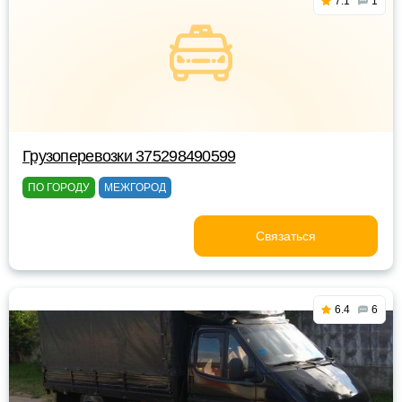
7.1
1
Грузоперевозки 375298490599
ПО ГОРОДУ
МЕЖГОРОД
Связаться
6.4
6