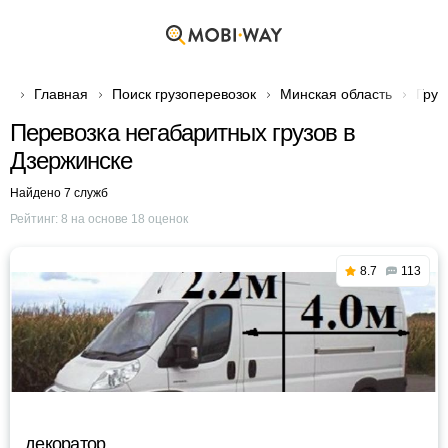
Главная
Поиск грузоперевозок
Минская область
Груз
Перевозка негабаритных грузов в
Дзержинске
Найдено 7 служб
Рейтинг:
8
на основе
18
оценок
8.7
113
декоратор