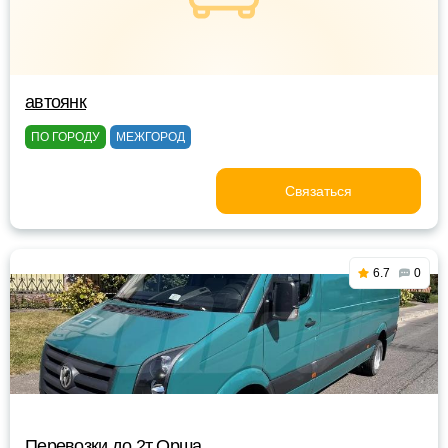
автоянк
ПО ГОРОДУ
МЕЖГОРОД
Связаться
6.7
0
Перевозки до 2т Орша