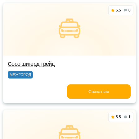
5.5
0
Сооо шигерд трейд
МЕЖГОРОД
Связаться
5.5
1