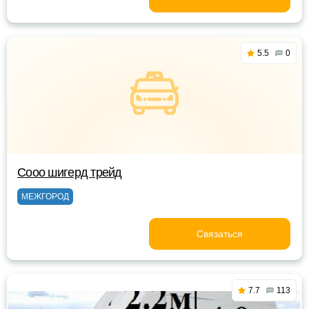
5.5
0
Сооо шигерд трейд
МЕЖГОРОД
Связаться
7.7
113