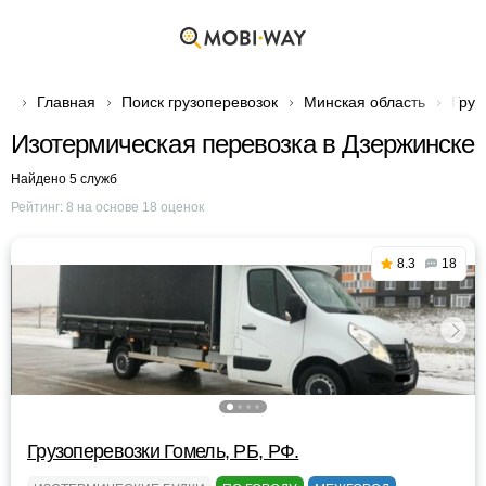
Главная
Поиск грузоперевозок
Минская область
Груз
Изотермическая перевозка в Дзержинске
Найдено 5 служб
Рейтинг:
8
на основе
18
оценок
8.3
18
Грузоперевозки Гомель, РБ, РФ.