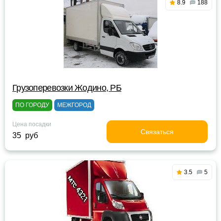
8.9
188
Грузоперевозки Жодино, РБ
ПО ГОРОДУ
МЕЖГОРОД
Цена посадки
Связаться
35 руб
3.5
5