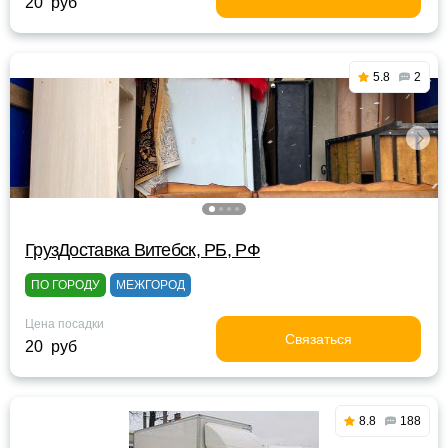
20 руб
5.8
2
ГрузДоставка Витебск, РБ, РФ
ПО ГОРОДУ
МЕЖГОРОД
Цена посадки
Связаться
20 руб
8.8
188