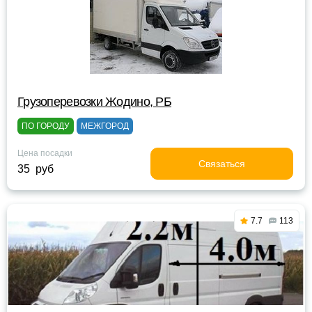
Грузоперевозки Жодино, РБ
ПО ГОРОДУ
МЕЖГОРОД
Цена посадки
Связаться
35 руб
7.7
113