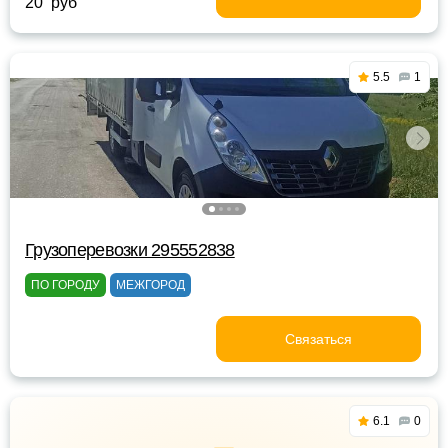
20 руб
5.5
1
Грузоперевозки 295552838
ПО ГОРОДУ
МЕЖГОРОД
Связаться
6.1
0