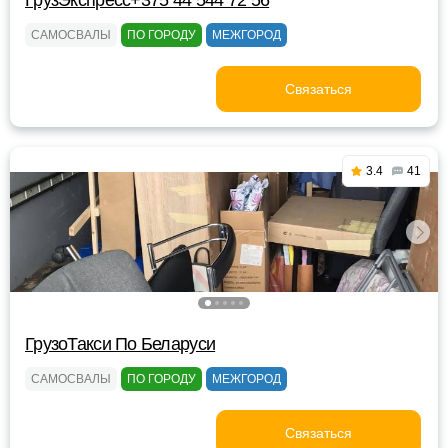
ГрузЭкспресс+375 44 544 72 56
САМОСВАЛЫ
ПО ГОРОДУ
МЕЖГОРОД
Связаться
3.4
41
ГрузоТакси По Беларуси
САМОСВАЛЫ
ПО ГОРОДУ
МЕЖГОРОД
Связаться