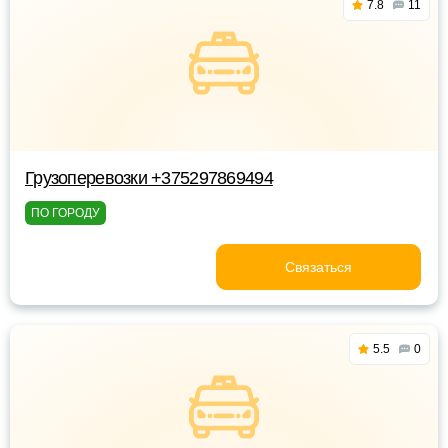
7.8
11
Грузоперевозки +375297869494
ПО ГОРОДУ
Связаться
5.5
0