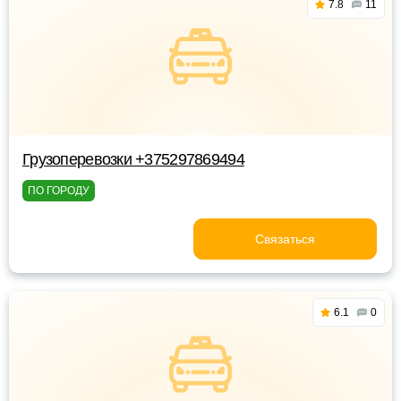
7.8
11
Грузоперевозки +375297869494
ПО ГОРОДУ
Связаться
6.1
0