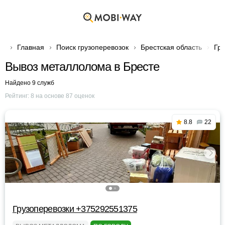
Главная
Поиск грузоперевозок
Брестская область
Гру
Вывоз металлолома в Бресте
Найдено 9 служб
Рейтинг:
8
на основе
87
оценок
8.8
22
Грузоперевозки +375292551375