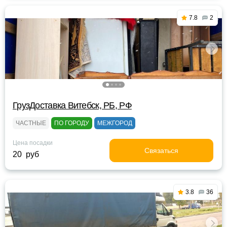
7.8
2
ГрузДоставка Витебск, РБ, РФ
ЧАСТНЫЕ
ПО ГОРОДУ
МЕЖГОРОД
Цена посадки
Связаться
20 руб
3.8
36