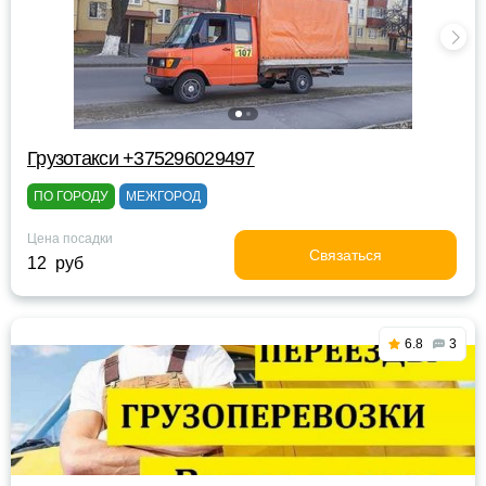
Грузотакси +375296029497
ПО ГОРОДУ
МЕЖГОРОД
Цена посадки
Связаться
12 руб
6.8
3