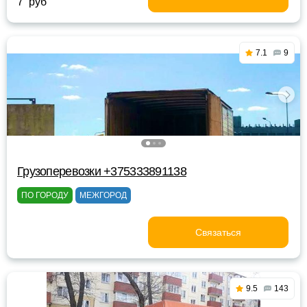
7 руб
7.1
9
Грузоперевозки +375333891138
ПО ГОРОДУ
МЕЖГОРОД
Связаться
9.5
143