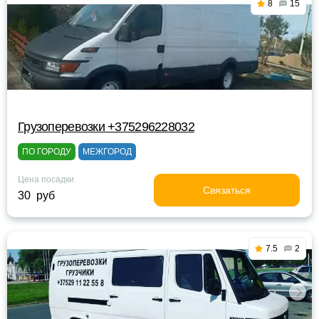
8
15
Грузоперевозки +375296228032
ПО ГОРОДУ
МЕЖГОРОД
Цена посадки
Связаться
30 руб
7.5
2