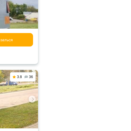
заться
3.8
36