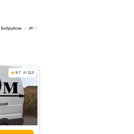
 Бобруйске
🚛 Перевозка коммерческих грузов в Бобруйске
8.7
113