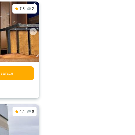
7.8
2
заться
4.4
0