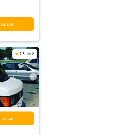
заться
7.5
2
заться