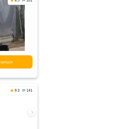
8.5
201
заться
9.3
141