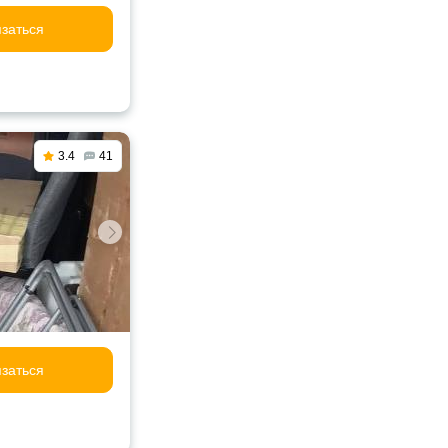
заться
3.4
41
заться