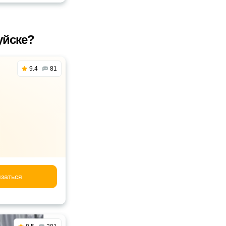
уйске?
9.4
81
заться