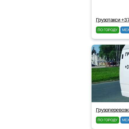
Грузотакси +3
ПО ГОРОДУ
МЕ
Грузоперевозк
ПО ГОРОДУ
МЕ