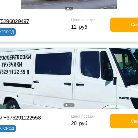
Цена посадки
75296029497
Свя
12 руб
ЖГОРОД
Цена посадки
и +375291122558
Свя
20 руб
ЖГОРОД