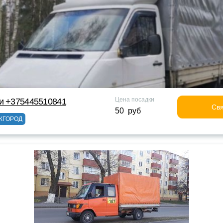
Цена посадки
ки +375445510841
Свя
50 руб
ЖГОРОД