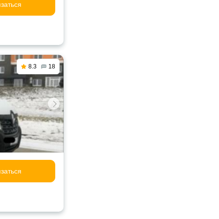
заться
8.3
18
заться