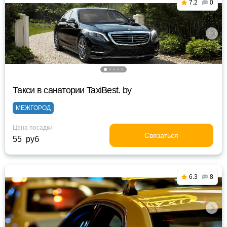
7.2
0
Такси в санатории TaxiBest. by
МЕЖГОРОД
Цена посадки
Связаться
55 руб
6.3
8