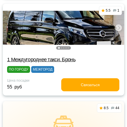
5.5
1
1 Междугороднее такси. Бронь
ПО ГОРОДУ
МЕЖГОРОД
Цена посадки
Связаться
55 руб
8.5
44