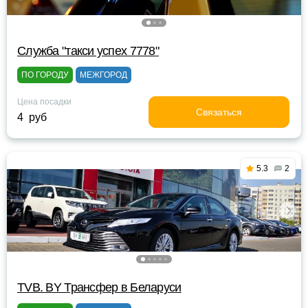
Служба "такси успех 7778"
ПО ГОРОДУ
МЕЖГОРОД
Цена посадки
Связаться
4 руб
5.3
2
TVB. BY Трансфер в Беларуси