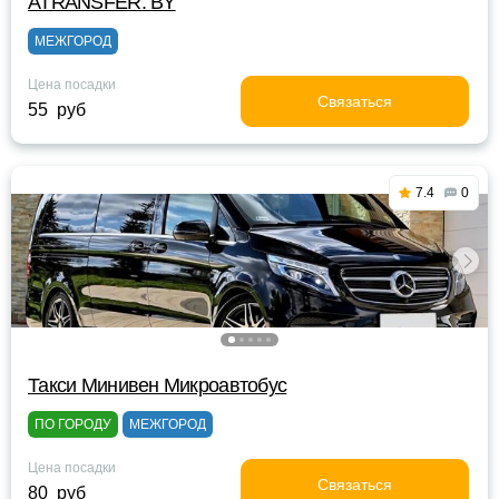
ATRANSFER. BY
МЕЖГОРОД
Цена посадки
Связаться
55 руб
7.4
0
Такси Минивен Микроавтобус
ПО ГОРОДУ
МЕЖГОРОД
Цена посадки
Связаться
80 руб