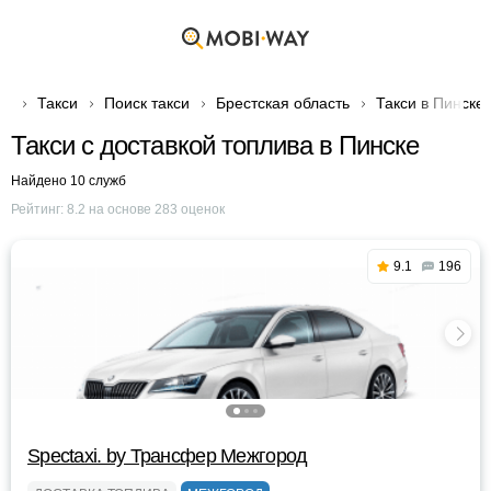
Такси
Поиск такси
Брестская область
Такси в Пинске
Такси с доставкой топлива в Пинске
Найдено 10 служб
Рейтинг:
8.2
на основе
283
оценок
9.1
196
Spectaxi. by Трансфер Межгород