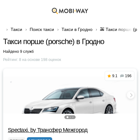
Такси
Поиск такси
Такси в Гродно
🚕 Такси порше (po
Такси порше (porsche) в Гродно
Найдено 9 служб
Рейтинг:
8
на основе
198
оценок
9.1
196
Spectaxi. by Трансфер Межгород