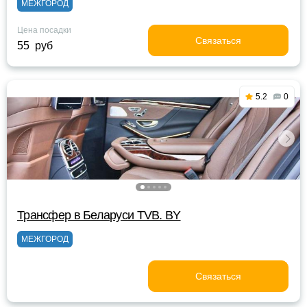
МЕЖГОРОД
Цена посадки
Связаться
55 руб
5.2
0
Трансфер в Беларуси TVB. BY
МЕЖГОРОД
Связаться