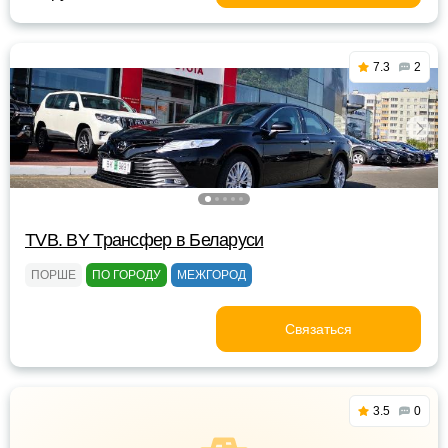
7.3
2
TVB. BY Трансфер в Беларуси
ПОРШЕ
ПО ГОРОДУ
МЕЖГОРОД
Связаться
3.5
0