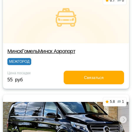
6.7
0
МинскГомельМинск Аэропорт
МЕЖГОРОД
Цена посадки
Связаться
55 руб
5.8
1