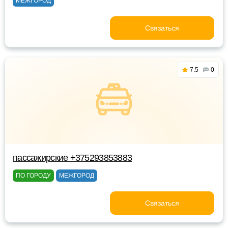
МЕЖГОРОД
Связаться
7.5
0
пассажирские +375293853883
ПО ГОРОДУ
МЕЖГОРОД
Связаться