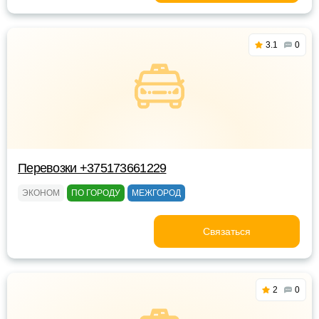
3.1
0
Перевозки +375173661229
ЭКОНОМ
ПО ГОРОДУ
МЕЖГОРОД
Связаться
2
0