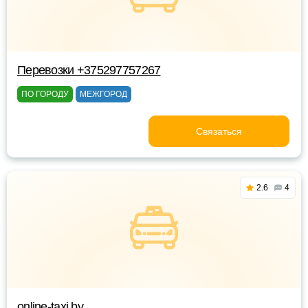
Перевозки +375297757267
ПО ГОРОДУ
МЕЖГОРОД
Связаться
2.6
4
online-taxi.by