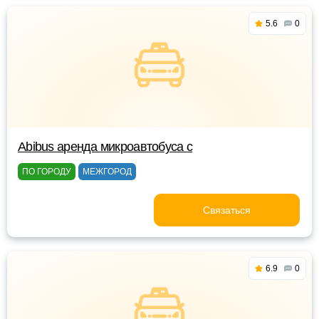
5.6
0
Abibus аренда микроавтобуса с
ПО ГОРОДУ
МЕЖГОРОД
Связаться
6.9
0