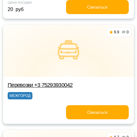
Цена посадки
Связаться
20 руб
6.9
0
Перевозки +3 75293930042
МЕЖГОРОД
Связаться