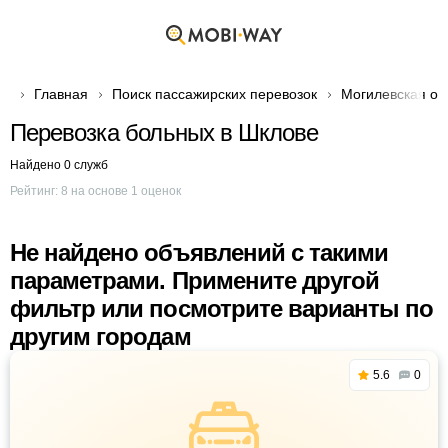
Главная
Поиск пассажирских перевозок
Могилевская об
Перевозка больных в Шклове
Найдено 0 служб
Рейтинг:
8
на основе
1
оценок
Не найдено объявлений с такими
параметрами. Примените другой
фильтр или посмотрите варианты по
другим городам
5.6
0