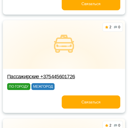
Связаться
2
0
Пассажирские +375445601726
ПО ГОРОДУ
МЕЖГОРОД
Связаться
2
0