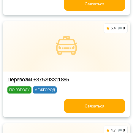
Связаться
5.4
0
Перевозки +375293311885
ПО ГОРОДУ
МЕЖГОРОД
Связаться
4.7
0