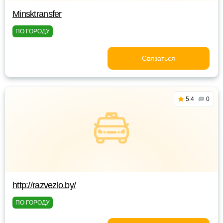
Minsktransfer
ПО ГОРОДУ
Связаться
5.4
0
http://razvezlo.by/
ПО ГОРОДУ