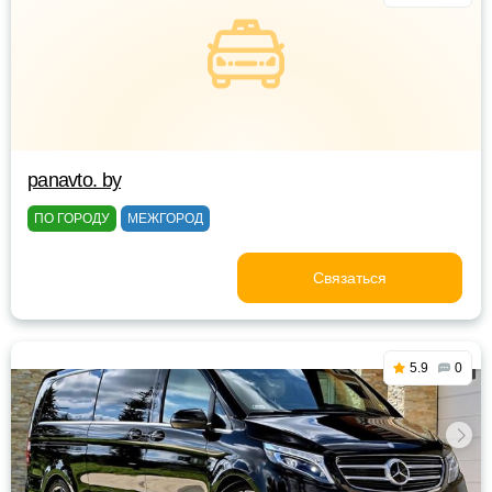
panavto. by
ПО ГОРОДУ
МЕЖГОРОД
Связаться
5.9
0