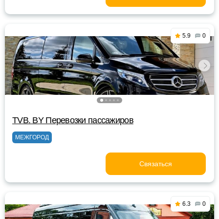
5.9
0
TVB. BY Перевозки пассажиров
МЕЖГОРОД
Связаться
6.3
0