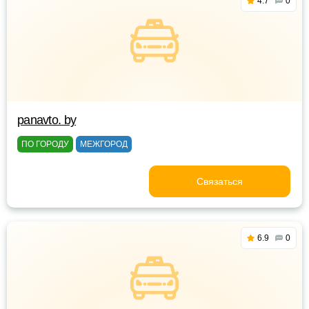
4.7
0
panavto. by
ПО ГОРОДУ
МЕЖГОРОД
Связаться
6.9
0