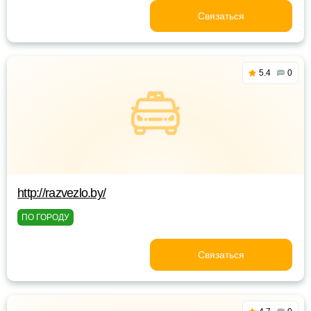
Связаться
5.4
0
http://razvezlo.by/
ПО ГОРОДУ
Связаться