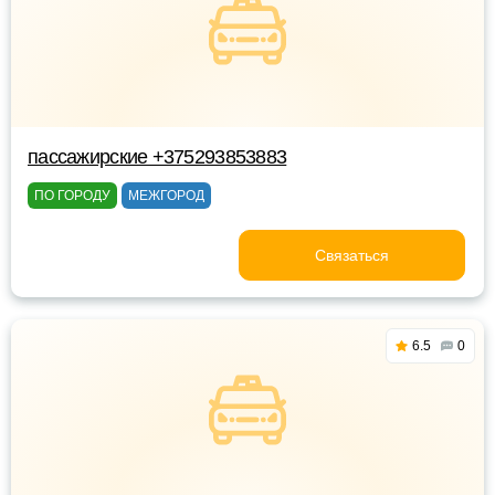
пассажирские +375293853883
ПО ГОРОДУ
МЕЖГОРОД
Связаться
6.5
0