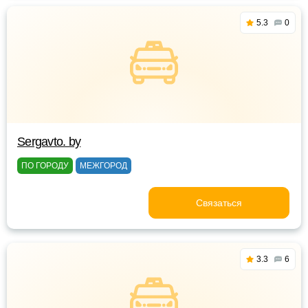
5.3
0
Sergavto. by
ПО ГОРОДУ
МЕЖГОРОД
Связаться
3.3
6