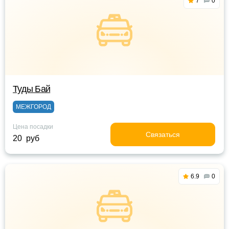
7
0
Туды Бай
МЕЖГОРОД
Цена посадки
Связаться
20 руб
6.9
0