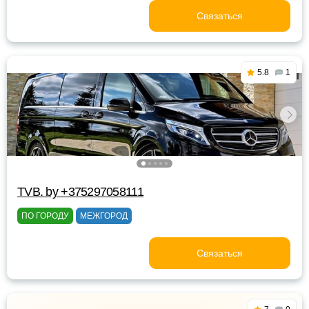
Связаться
5.8
1
TVB. by +375297058111
ПО ГОРОДУ
МЕЖГОРОД
Связаться