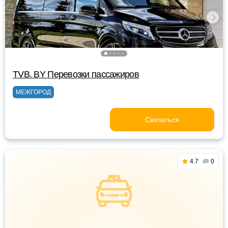
TVB. BY Перевозки пассажиров
МЕЖГОРОД
Связаться
4.7
0