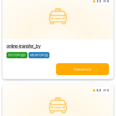
3.3
6
online-transfer_by
ПО ГОРОДУ
МЕЖГОРОД
Связаться
6.9
0