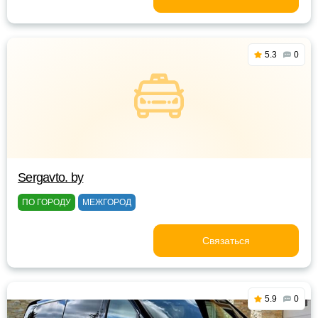
5.3
0
Sergavto. by
ПО ГОРОДУ
МЕЖГОРОД
Связаться
5.9
0